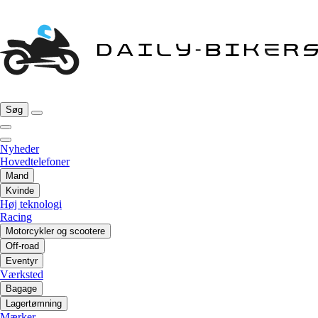
Søg
Nyheder
Hovedtelefoner
Mand
Kvinde
Høj teknologi
Racing
Motorcykler og scootere
Off-road
Eventyr
Værksted
Bagage
Lagertømning
Mærker