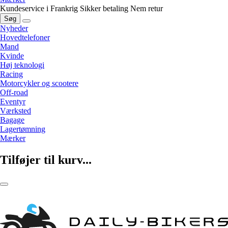
Kundeservice i Frankrig
Sikker betaling
Nem retur
Søg
Nyheder
Hovedtelefoner
Mand
Kvinde
Høj teknologi
Racing
Motorcykler og scootere
Off-road
Eventyr
Værksted
Bagage
Lagertømning
Mærker
Tilføjer til kurv...