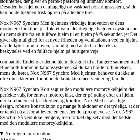
stofinteriør, der giver en perfekt pasform og ultimativ komfort.
Desuden har hjelmen et aftageligt og vaskbart polstringssystem, så du
kan holde hjelmen frisk og ren på alle dine ture.
Nox N967 Synchro Men hjelmens virkelige innovation er dens
modulære funktion. jet Takket være det drejelige hageremssystem kan
du nemt skifte fra en fullface-hjelm til en hjelm på få sekunder. jet Det
giver dig mulighed for at nyde friheden og ventilationen ved en hjelm,
når du kører rundt i byen, samtidig med at du har den ekstra
beskyttelse ved en fullface-hjelm på hurtigere veje.
compatible Endelig er denne hjelm designet til at fungere sammen med
Bluetooth-kommunikationssystemer, så du kan holde forbindelsen,
mens du kører. Nox N967 Synchro Med hjelmen behøver du ikke at
ofre din sikkerhed for at holde kontakten med venner og familie.
Nox N967 Synchro Kort sagt er den modulære motorcykelhjelm det
perfekte valg for enhver motorcyklist, der er på udkig efter en hjelm,
der kombinerer stil, sikkerhed og komfort. Nox Med sit alsidige
design, robuste konstruktion og mange funktioner er det tydeligt, at der
er tænkt på alt for at levere en enestående køreoplevelse. Nox N967
Synchro Så vent ikke længere, men forkæl dig selv med det bedste
med den modulære motorcykelhjelm.
Yderligere information