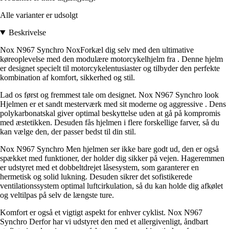
Alle varianter er udsolgt
Beskrivelse
Nox N967 Synchro NoxForkæl dig selv med den ultimative
køreoplevelse med den modulære motorcykelhjelm fra . Denne hjelm
er designet specielt til motorcykelentusiaster og tilbyder den perfekte
kombination af komfort, sikkerhed og stil.
Lad os først og fremmest tale om designet. Nox N967 Synchro look
Hjelmen er et sandt mesterværk med sit moderne og aggressive . Dens
polykarbonatskal giver optimal beskyttelse uden at gå på kompromis
med æstetikken. Desuden fås hjelmen i flere forskellige farver, så du
kan vælge den, der passer bedst til din stil.
Nox N967 Synchro Men hjelmen ser ikke bare godt ud, den er også
spækket med funktioner, der holder dig sikker på vejen. Hageremmen
er udstyret med et dobbeltdrejet låsesystem, som garanterer en
hermetisk og solid lukning. Desuden sikrer det sofistikerede
ventilationssystem optimal luftcirkulation, så du kan holde dig afkølet
og veltilpas på selv de længste ture.
Komfort er også et vigtigt aspekt for enhver cyklist. Nox N967
Synchro Derfor har vi udstyret den med et allergivenligt, åndbart