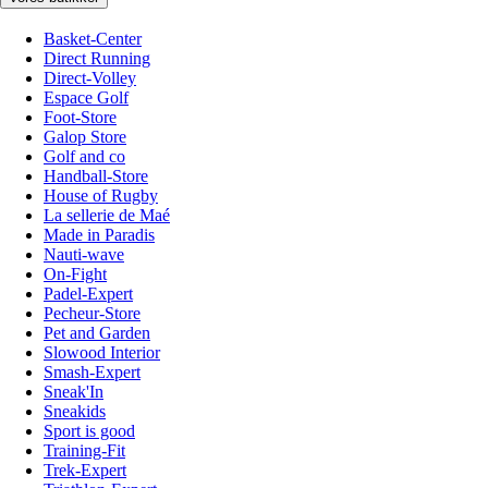
Basket-Center
Direct Running
Direct-Volley
Espace Golf
Foot-Store
Galop Store
Golf and co
Handball-Store
House of Rugby
La sellerie de Maé
Made in Paradis
Nauti-wave
On-Fight
Padel-Expert
Pecheur-Store
Pet and Garden
Slowood Interior
Smash-Expert
Sneak'In
Sneakids
Sport is good
Training-Fit
Trek-Expert