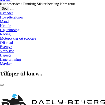
Kundeservice i Frankrig
Sikker betaling
Nem retur
Søg
Nyheder
Hovedtelefoner
Mand
Kvinde
Høj teknologi
Racing
Motorcykler og scootere
Off-road
Eventyr
Værksted
Bagage
Lagertømning
Mærker
Tilføjer til kurv...