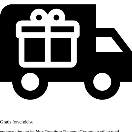
Gratis forsendelse
essence vintage jet Nox Premium RevengeGenopdag stilen med