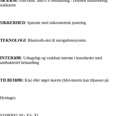
SKÆRM:
Anti-ridse, anti-UV-behandling / Dobbelt indtrækkelig
solskærm
SIKKERHED
: Spænde med mikrometrisk justering
TEKNOLOGI
: Bluetooth-slot til navigationssystem
INTERIØR
: Udtageligt og vaskbart interiør i kunstlæder med
antibakteriel behandling
TILBEHØR:
Klar eller røget skærm (Idol-skærm kan tilpasses på
Heritage)
STØRRELSE
:
XS- XL