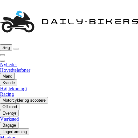
Søg
Nyheder
Hovedtelefoner
Mand
Kvinde
Høj teknologi
Racing
Motorcykler og scootere
Off-road
Eventyr
Værksted
Bagage
Lagertømning
Mærker