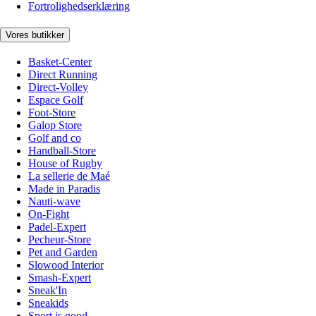
Fortrolighedserklæring
Vores butikker
Basket-Center
Direct Running
Direct-Volley
Espace Golf
Foot-Store
Galop Store
Golf and co
Handball-Store
House of Rugby
La sellerie de Maé
Made in Paradis
Nauti-wave
On-Fight
Padel-Expert
Pecheur-Store
Pet and Garden
Slowood Interior
Smash-Expert
Sneak'In
Sneakids
Sport is good