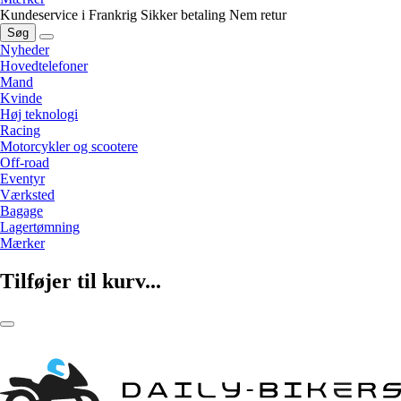
Kundeservice i Frankrig
Sikker betaling
Nem retur
Søg
Nyheder
Hovedtelefoner
Mand
Kvinde
Høj teknologi
Racing
Motorcykler og scootere
Off-road
Eventyr
Værksted
Bagage
Lagertømning
Mærker
Tilføjer til kurv...