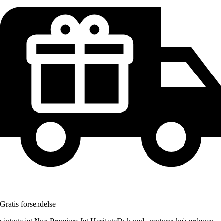
Gratis forsendelse
vintage jet Nox Premium Jet HeritageDyk ned i motorcykelverdenen