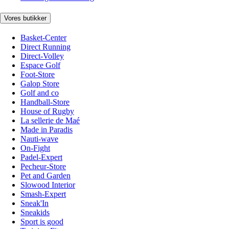
Vores butikker
Basket-Center
Direct Running
Direct-Volley
Espace Golf
Foot-Store
Galop Store
Golf and co
Handball-Store
House of Rugby
La sellerie de Maé
Made in Paradis
Nauti-wave
On-Fight
Padel-Expert
Pecheur-Store
Pet and Garden
Slowood Interior
Smash-Expert
Sneak'In
Sneakids
Sport is good