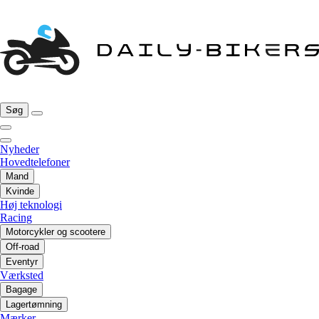
Søg
Nyheder
Hovedtelefoner
Mand
Kvinde
Høj teknologi
Racing
Motorcykler og scootere
Off-road
Eventyr
Værksted
Bagage
Lagertømning
Mærker