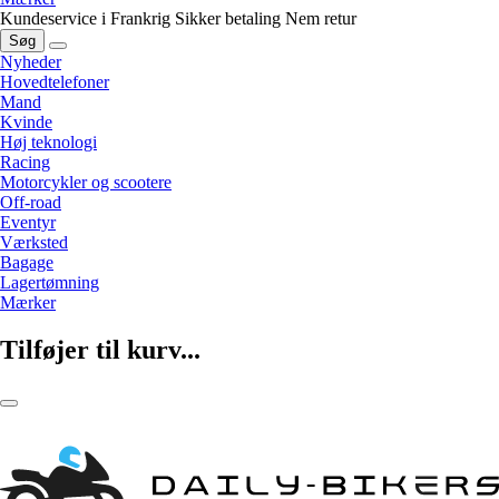
Kundeservice i Frankrig
Sikker betaling
Nem retur
Søg
Nyheder
Hovedtelefoner
Mand
Kvinde
Høj teknologi
Racing
Motorcykler og scootere
Off-road
Eventyr
Værksted
Bagage
Lagertømning
Mærker
Tilføjer til kurv...