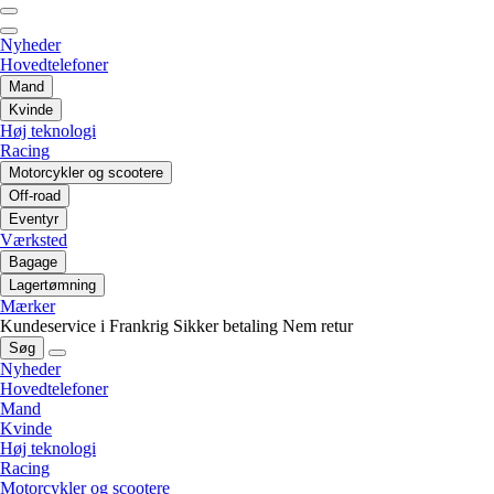
Nyheder
Hovedtelefoner
Mand
Kvinde
Høj teknologi
Racing
Motorcykler og scootere
Off-road
Eventyr
Værksted
Bagage
Lagertømning
Mærker
Kundeservice i Frankrig
Sikker betaling
Nem retur
Søg
Nyheder
Hovedtelefoner
Mand
Kvinde
Høj teknologi
Racing
Motorcykler og scootere