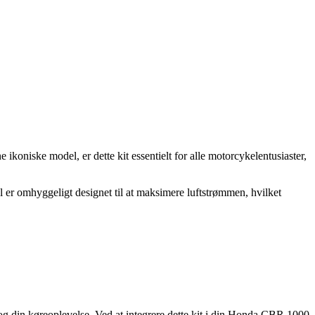
iske model, er dette kit essentielt for alle motorcykelentusiaster,
el er omhyggeligt designet til at maksimere luftstrømmen, hvilket
 og din køreoplevelse. Ved at integrere dette kit i din Honda CBR 1000