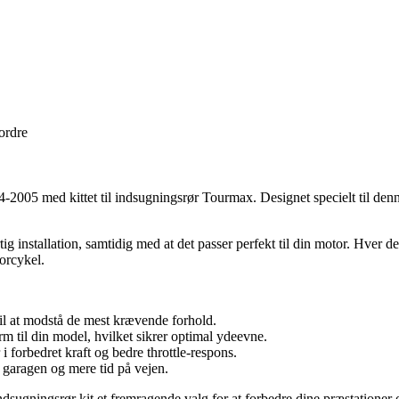
 ordre
d kittet til indsugningsrør Tourmax. Designet specielt til denne ikon
ig installation, samtidig med at det passer perfekt til din motor. Hver d
orcykel.
til at modstå de mest krævende forhold.
orm til din model, hvilket sikrer optimal ydeevne.
 i forbedret kraft og bedre throttle-respons.
i garagen og mere tid på vejen.
ndsugningsrør kit et fremragende valg for at forbedre dine præstationer