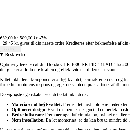
632,00 kr.
589,00 kr.
-7%
+29,45 kr.
gives til din naeste ordre
Krediteres efter bekraeftelse af din
Loading...
Beskrivelse
Optimer ydeevnen af din Honda CBR 1000 RR FIREBLADE fra 2004-2005 me
der ønsker at forbedre kraften og effektiviteten af deres maskine.
Kittet inkluderer komponenter af høj kvalitet, som sikrer en nem og hurt
forbedrer motorens respons og øger de samlede præstationer af din mot
De vigtigste egenskaber ved dette kit inkluderer:
Materialer af høj kvalitet
: Fremstillet med holdbare materialer 
Optimeret design
: Hvert element er designet til en perfekt pasf
Bedre luftstrøm
: Fremmer øget luftcirkulation, hvilket resulterer
Nem installation
: En let montering, så du kan bruge mindre tid 
Uanset om du er en erfaren motorcyklist eller en nybegynder, er dette i