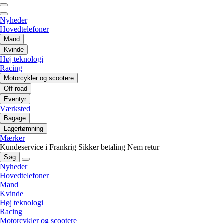
Nyheder
Hovedtelefoner
Mand
Kvinde
Høj teknologi
Racing
Motorcykler og scootere
Off-road
Eventyr
Værksted
Bagage
Lagertømning
Mærker
Kundeservice i Frankrig
Sikker betaling
Nem retur
Søg
Nyheder
Hovedtelefoner
Mand
Kvinde
Høj teknologi
Racing
Motorcykler og scootere