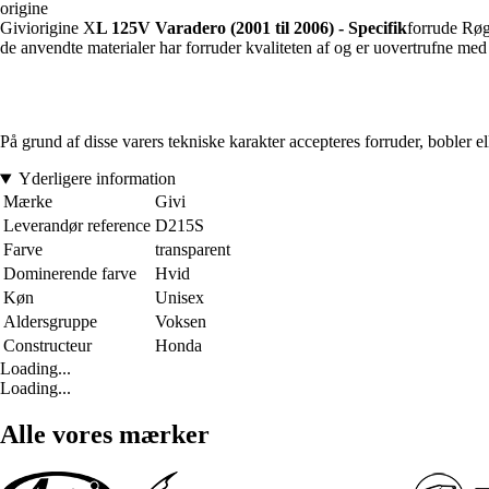
origine
Giviorigine X
L 125V Varadero (2001 til 2006) - Specifik
forrude Røg
de anvendte materialer har forruder kvaliteten af og er uovertrufne med 
På grund af disse varers tekniske karakter accepteres forruder, bobler ell
Yderligere information
Mærke
Givi
Leverandør reference
D215S
Farve
transparent
Dominerende farve
Hvid
Køn
Unisex
Aldersgruppe
Voksen
Constructeur
Honda
Loading...
Loading...
Alle vores mærker