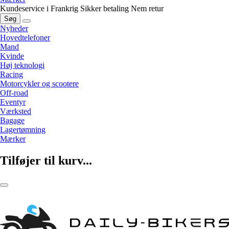
Kundeservice i Frankrig
Sikker betaling
Nem retur
Søg
Nyheder
Hovedtelefoner
Mand
Kvinde
Høj teknologi
Racing
Motorcykler og scootere
Off-road
Eventyr
Værksted
Bagage
Lagertømning
Mærker
Tilføjer til kurv...