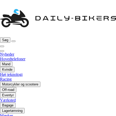
Søg
Nyheder
Hovedtelefoner
Mand
Kvinde
Høj teknologi
Racing
Motorcykler og scootere
Off-road
Eventyr
Værksted
Bagage
Lagertømning
Mærker