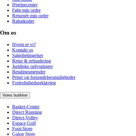
Hjælpecenter
Følg min ordre
Returnér min ordre
Rabatkoder
Om os
Hvem er vi?
Kontakt os
Salgsbetingelser
Retur & refundering
Juridiske oplysninger
Betalingsmetoder
Priser og forsendelsesmuligheder
Fortrolighedserklæring
Vores butikker
Basket-Center
Direct Running
Direct-Volley
Espace Golf
Foot-Store
Galop Store