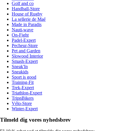
Golf and co
Handball-Store
House of Rugby
La sellerie de Maé
Made in Paradis
Nauti-wave
On-Fight
Padel-Expert
Pecheur-Store
Pet and Garden
Slowood Interior
Smash-Expert
Sneak'In
Sneakids
Sport is good
Training-Fit
Trek-Expert
Triathlon-Expert
TripnBikers
Vélo-Store
Winter-Expert
Tilmeld dig vores nyhedsbrev