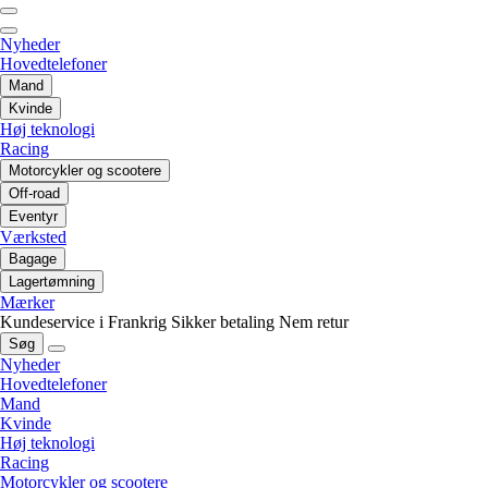
Nyheder
Hovedtelefoner
Mand
Kvinde
Høj teknologi
Racing
Motorcykler og scootere
Off-road
Eventyr
Værksted
Bagage
Lagertømning
Mærker
Kundeservice i Frankrig
Sikker betaling
Nem retur
Søg
Nyheder
Hovedtelefoner
Mand
Kvinde
Høj teknologi
Racing
Motorcykler og scootere