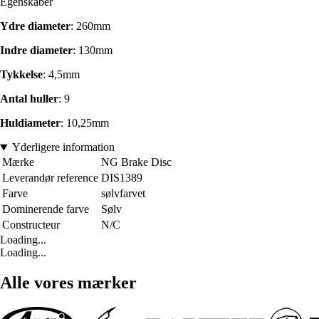
Egenskaber
Ydre diameter
: 260mm
Indre diameter
: 130mm
Tykkelse
: 4,5mm
Antal huller
: 9
Huldiameter
: 10,25mm
Yderligere information
Mærke
NG Brake Disc
Leverandør reference
DIS1389
Farve
sølvfarvet
Dominerende farve
Sølv
Constructeur
N/C
Loading...
Loading...
Alle vores mærker