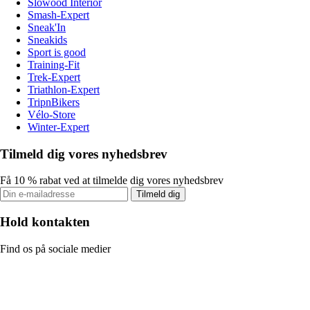
Slowood Interior
Smash-Expert
Sneak'In
Sneakids
Sport is good
Training-Fit
Trek-Expert
Triathlon-Expert
TripnBikers
Vélo-Store
Winter-Expert
Tilmeld dig vores nyhedsbrev
Få 10 % rabat ved at tilmelde dig vores nyhedsbrev
Tilmeld dig
Hold kontakten
Find os på sociale medier