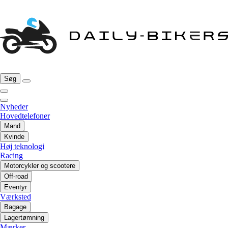
Søg
Nyheder
Hovedtelefoner
Mand
Kvinde
Høj teknologi
Racing
Motorcykler og scootere
Off-road
Eventyr
Værksted
Bagage
Lagertømning
Mærker