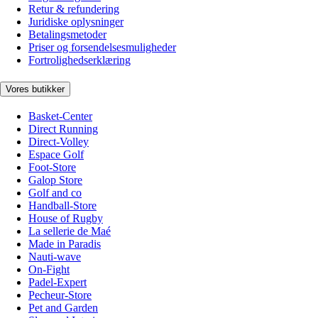
Retur & refundering
Juridiske oplysninger
Betalingsmetoder
Priser og forsendelsesmuligheder
Fortrolighedserklæring
Vores butikker
Basket-Center
Direct Running
Direct-Volley
Espace Golf
Foot-Store
Galop Store
Golf and co
Handball-Store
House of Rugby
La sellerie de Maé
Made in Paradis
Nauti-wave
On-Fight
Padel-Expert
Pecheur-Store
Pet and Garden