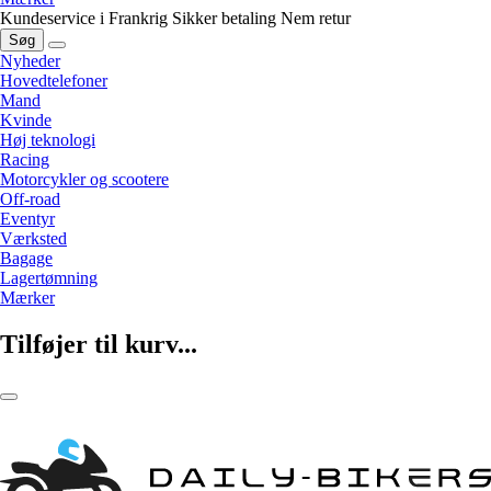
Kundeservice i Frankrig
Sikker betaling
Nem retur
Søg
Nyheder
Hovedtelefoner
Mand
Kvinde
Høj teknologi
Racing
Motorcykler og scootere
Off-road
Eventyr
Værksted
Bagage
Lagertømning
Mærker
Tilføjer til kurv...