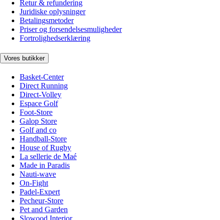
Retur & refundering
Juridiske oplysninger
Betalingsmetoder
Priser og forsendelsesmuligheder
Fortrolighedserklæring
Vores butikker
Basket-Center
Direct Running
Direct-Volley
Espace Golf
Foot-Store
Galop Store
Golf and co
Handball-Store
House of Rugby
La sellerie de Maé
Made in Paradis
Nauti-wave
On-Fight
Padel-Expert
Pecheur-Store
Pet and Garden
Slowood Interior