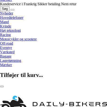
Kundeservice i Frankrig
Sikker betaling
Nem retur
Søg
Nyheder
Hovedtelefoner
Mand
Kvinde
Høj teknologi
Racing
Motorcykler og scootere
Off-road
Eventyr
Værksted
Bagage
Lagertømning
Mærker
Tilføjer til kurv...