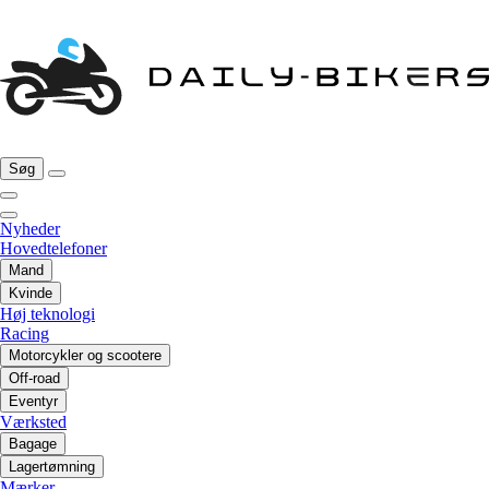
Søg
Nyheder
Hovedtelefoner
Mand
Kvinde
Høj teknologi
Racing
Motorcykler og scootere
Off-road
Eventyr
Værksted
Bagage
Lagertømning
Mærker