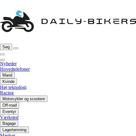
Søg
Nyheder
Hovedtelefoner
Mand
Kvinde
Høj teknologi
Racing
Motorcykler og scootere
Off-road
Eventyr
Værksted
Bagage
Lagertømning
Mærker