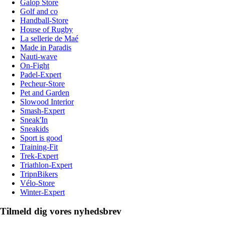
Galop Store
Golf and co
Handball-Store
House of Rugby
La sellerie de Maé
Made in Paradis
Nauti-wave
On-Fight
Padel-Expert
Pecheur-Store
Pet and Garden
Slowood Interior
Smash-Expert
Sneak'In
Sneakids
Sport is good
Training-Fit
Trek-Expert
Triathlon-Expert
TripnBikers
Vélo-Store
Winter-Expert
Tilmeld dig vores nyhedsbrev