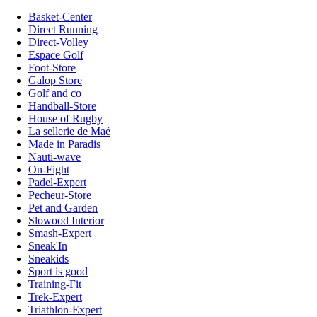
Basket-Center
Direct Running
Direct-Volley
Espace Golf
Foot-Store
Galop Store
Golf and co
Handball-Store
House of Rugby
La sellerie de Maé
Made in Paradis
Nauti-wave
On-Fight
Padel-Expert
Pecheur-Store
Pet and Garden
Slowood Interior
Smash-Expert
Sneak'In
Sneakids
Sport is good
Training-Fit
Trek-Expert
Triathlon-Expert