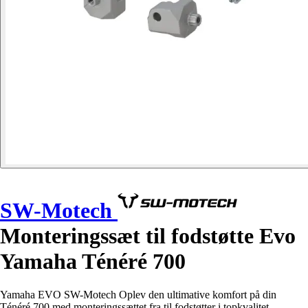
SW-Motech
Monteringssæt til fodstøtte Evo
Yamaha Ténéré 700
Yamaha EVO SW-Motech Oplev den ultimative komfort på din
Ténéré 700 med monteringssættet fra til fodstøtter i topkvalitet.