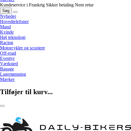
Kundeservice i Frankrig
Sikker betaling
Nem retur
Søg
Nyheder
Hovedtelefoner
Mand
Kvinde
Høj teknologi
Racing
Motorcykler og scootere
Off-road
Eventyr
Værksted
Bagage
Lagertømning
Mærker
Tilføjer til kurv...