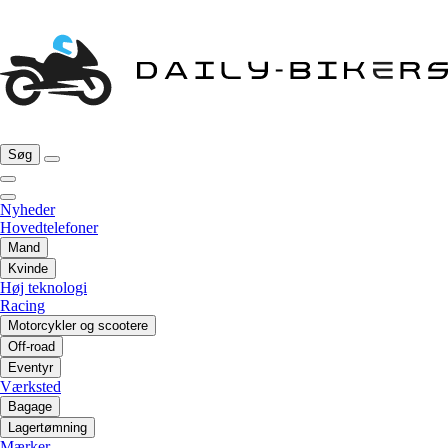
Søg
Nyheder
Hovedtelefoner
Mand
Kvinde
Høj teknologi
Racing
Motorcykler og scootere
Off-road
Eventyr
Værksted
Bagage
Lagertømning
Mærker