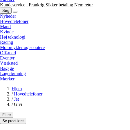
Kundeservice i Frankrig
Sikker betaling
Nem retur
Søg
Nyheder
Hovedtelefoner
Mand
Kvinde
Høj teknologi
Racing
Motorcykler og scootere
Off-road
Eventyr
Værksted
Bagage
Lagertømning
Mærker
Hjem
/
Hovedtelefoner
/
Jet
/
Givi
Filtre
Se produktet