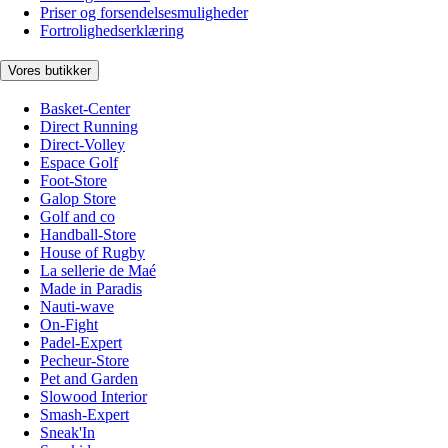
Priser og forsendelsesmuligheder
Fortrolighedserklæring
Vores butikker
Basket-Center
Direct Running
Direct-Volley
Espace Golf
Foot-Store
Galop Store
Golf and co
Handball-Store
House of Rugby
La sellerie de Maé
Made in Paradis
Nauti-wave
On-Fight
Padel-Expert
Pecheur-Store
Pet and Garden
Slowood Interior
Smash-Expert
Sneak'In