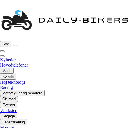
Søg
Nyheder
Hovedtelefoner
Mand
Kvinde
Høj teknologi
Racing
Motorcykler og scootere
Off-road
Eventyr
Værksted
Bagage
Lagertømning
Mærker