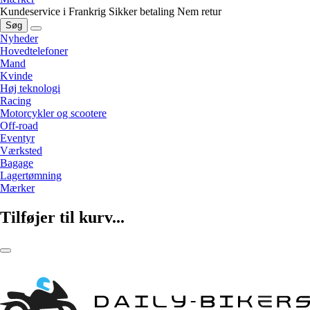
Kundeservice i Frankrig
Sikker betaling
Nem retur
Søg
Nyheder
Hovedtelefoner
Mand
Kvinde
Høj teknologi
Racing
Motorcykler og scootere
Off-road
Eventyr
Værksted
Bagage
Lagertømning
Mærker
Tilføjer til kurv...