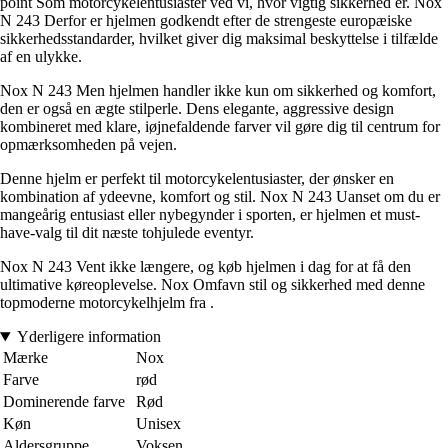
point Som motorcykelentusiaster ved vi, hvor vigtig sikkerhed er. Nox
N 243 Derfor er hjelmen godkendt efter de strengeste europæiske
sikkerhedsstandarder, hvilket giver dig maksimal beskyttelse i tilfælde
af en ulykke.
Nox N 243 Men hjelmen handler ikke kun om sikkerhed og komfort,
den er også en ægte stilperle. Dens elegante, aggressive design
kombineret med klare, iøjnefaldende farver vil gøre dig til centrum for
opmærksomheden på vejen.
Denne hjelm er perfekt til motorcykelentusiaster, der ønsker en
kombination af ydeevne, komfort og stil. Nox N 243 Uanset om du er
mangeårig entusiast eller nybegynder i sporten, er hjelmen et must-
have-valg til dit næste tohjulede eventyr.
Nox N 243 Vent ikke længere, og køb hjelmen i dag for at få den
ultimative køreoplevelse. Nox Omfavn stil og sikkerhed med denne
topmoderne motorcykelhjelm fra .
Yderligere information
Mærke
Nox
Farve
rød
Dominerende farve
Rød
Køn
Unisex
Aldersgruppe
Voksen