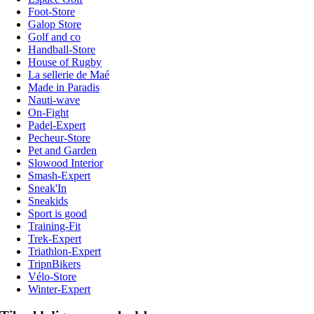
Foot-Store
Galop Store
Golf and co
Handball-Store
House of Rugby
La sellerie de Maé
Made in Paradis
Nauti-wave
On-Fight
Padel-Expert
Pecheur-Store
Pet and Garden
Slowood Interior
Smash-Expert
Sneak'In
Sneakids
Sport is good
Training-Fit
Trek-Expert
Triathlon-Expert
TripnBikers
Vélo-Store
Winter-Expert