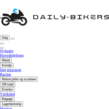
Søg
Nyheder
Hovedtelefoner
Mand
Kvinde
Høj teknologi
Racing
Motorcykler og scootere
Off-road
Eventyr
Værksted
Bagage
Lagertømning
Mærker