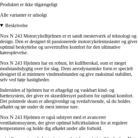
Produktet er ikke tilgængeligt
Alle varianter er udsolgt
Beskrivelse
Nox N 243 Motorcykelhjelmen er et sandt mesterværk af teknologi og
design. Den er designet til passionerede motorcykelentusiaster og giver
optimal beskyttelse og uovertruffen komfort for den ultimative
køreoplevelse.
Nox N 243 Hjelmen har en robust, let kulfiberskal, som er meget
modstandsdygtig over for slag. Dens aerodynamiske form er specielt
designet til at minimere vindmodstanden og give maksimal stabilitet,
selv ved høje hastigheder.
Indersiden af hjelmen har et aftageligt og vaskbart kind- og
hættesystem, der giver en skræddersyet pasform for optimal komfort.
Det polstrede skum er allergivenligt og svedafvisende, så du holdes
afkølet og tør under de mest intense ture.
Nox N 243 Hjelmen er også udstyret med et avanceret
ventilationssystem, der giver optimal luftcirkulation for at regulere
temperaturen og holde dig afkølet under alle forhold.