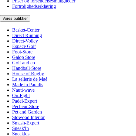
Priser og forsendelsesmuligheder
Fortrolighedserklæring
Vores butikker
Basket-Center
Direct Running
Direct-Volley
Espace Golf
Foot-Store
Galop Store
Golf and co
Handball-Store
House of Rugby
La sellerie de Maé
Made in Paradis
Nauti-wave
On-Fight
Padel-Expert
Pecheur-Store
Pet and Garden
Slowood Interior
Smash-Expert
Sneak'In
Sneakids