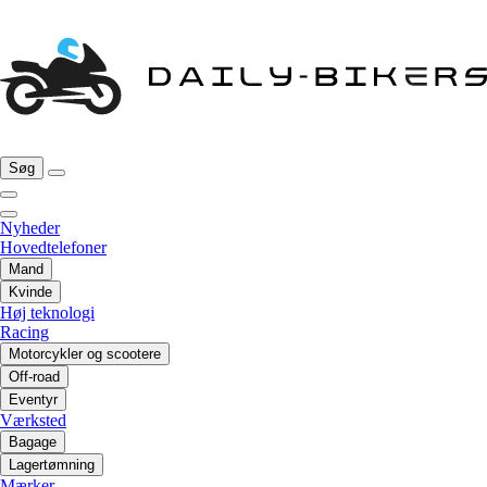
Søg
Nyheder
Hovedtelefoner
Mand
Kvinde
Høj teknologi
Racing
Motorcykler og scootere
Off-road
Eventyr
Værksted
Bagage
Lagertømning
Mærker