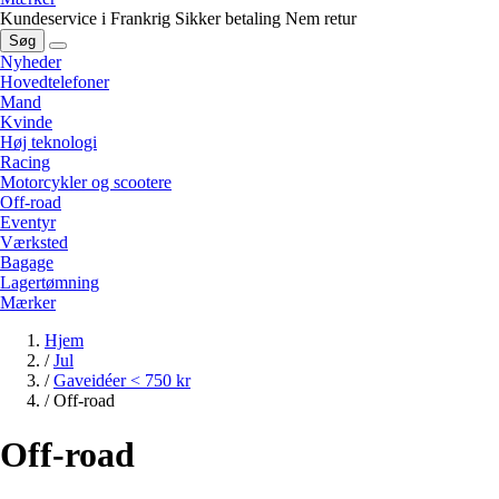
Kundeservice i Frankrig
Sikker betaling
Nem retur
Søg
Nyheder
Hovedtelefoner
Mand
Kvinde
Høj teknologi
Racing
Motorcykler og scootere
Off-road
Eventyr
Værksted
Bagage
Lagertømning
Mærker
Hjem
/
Jul
/
Gaveidéer < 750 kr
/
Off-road
Off-road