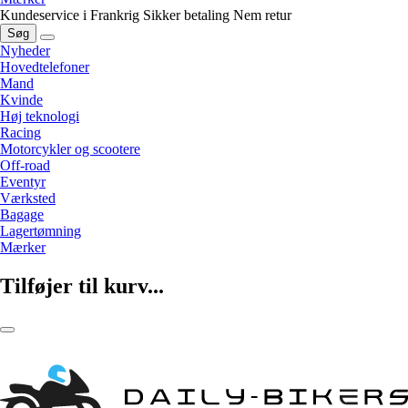
Kundeservice i Frankrig
Sikker betaling
Nem retur
Søg
Nyheder
Hovedtelefoner
Mand
Kvinde
Høj teknologi
Racing
Motorcykler og scootere
Off-road
Eventyr
Værksted
Bagage
Lagertømning
Mærker
Tilføjer til kurv...