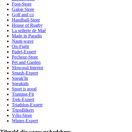
Foot-Store
Galop Store
Golf and co
Handball-Store
House of Rugby
La sellerie de Maé
Made in Paradis
Nauti-wave
On-Fight
Padel-Expert
Pecheur-Store
Pet and Garden
Slowood Interior
Smash-Expert
Sneak'In
Sneakids
Sport is good
Training-Fit
Trek-Expert
Triathlon-Expert
TripnBikers
Vélo-Store
Winter-Expert
Tilmeld dig vores nyhedsbrev