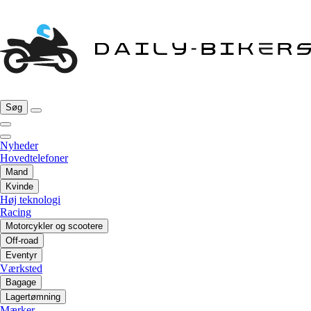
Søg
Nyheder
Hovedtelefoner
Mand
Kvinde
Høj teknologi
Racing
Motorcykler og scootere
Off-road
Eventyr
Værksted
Bagage
Lagertømning
Mærker