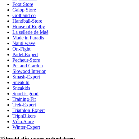
Foot-Store
Galop Store
Golf and co
Handball-Store
House of Rugby
La sellerie de Maé
Made in Paradis
Nauti-wave
On-Fight
Padel-Expert
Pecheur-Store
Pet and Garden
Slowood Interior
Smash-Expert
Sneak'In
Sneakids
Sport is good
Training-Fit
Trek-Expert
Triathlon-Expert
TripnBikers
Vélo-Store
Winter-Expert
Tilmeld dig vores nyhedsbrev