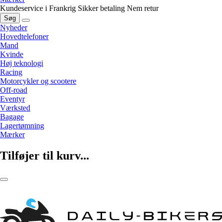
Kundeservice i Frankrig
Sikker betaling
Nem retur
Søg
Nyheder
Hovedtelefoner
Mand
Kvinde
Høj teknologi
Racing
Motorcykler og scootere
Off-road
Eventyr
Værksted
Bagage
Lagertømning
Mærker
Tilføjer til kurv...