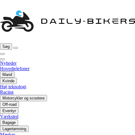
Søg
Nyheder
Hovedtelefoner
Mand
Kvinde
Høj teknologi
Racing
Motorcykler og scootere
Off-road
Eventyr
Værksted
Bagage
Lagertømning
Mærker