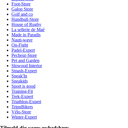
Foot-Store
Galop Store
Golf and co
Handball-Store
House of Rugby
La sellerie de Maé
Made in Paradis
Nauti-wave
On-Fight
Padel-Expert
Pecheur-Store
Pet and Garden
Slowood Interior
Smash-Expert
Sneak'In
Sneakids
Sport is good
Training-Fit
Trek-Expert
Triathlon-Expert
TripnBikers
Vélo-Store
Winter-Expert
Tilmeld dig vores nyhedsbrev