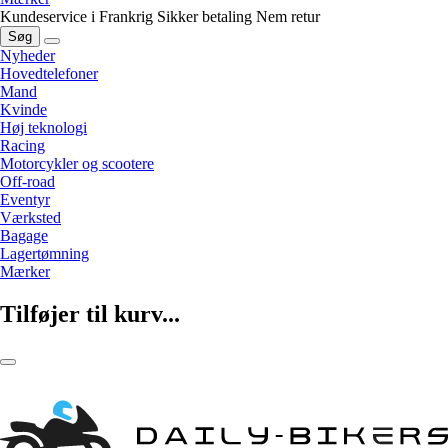
Kundeservice i Frankrig
Sikker betaling
Nem retur
Søg
Nyheder
Hovedtelefoner
Mand
Kvinde
Høj teknologi
Racing
Motorcykler og scootere
Off-road
Eventyr
Værksted
Bagage
Lagertømning
Mærker
Tilføjer til kurv...