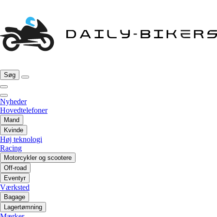
Søg
Nyheder
Hovedtelefoner
Mand
Kvinde
Høj teknologi
Racing
Motorcykler og scootere
Off-road
Eventyr
Værksted
Bagage
Lagertømning
Mærker