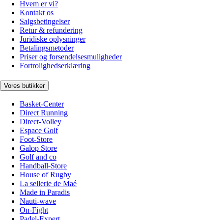
Hvem er vi?
Kontakt os
Salgsbetingelser
Retur & refundering
Juridiske oplysninger
Betalingsmetoder
Priser og forsendelsesmuligheder
Fortrolighedserklæring
Vores butikker
Basket-Center
Direct Running
Direct-Volley
Espace Golf
Foot-Store
Galop Store
Golf and co
Handball-Store
House of Rugby
La sellerie de Maé
Made in Paradis
Nauti-wave
On-Fight
Padel-Expert