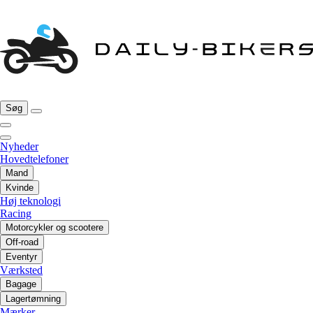
Søg
Nyheder
Hovedtelefoner
Mand
Kvinde
Høj teknologi
Racing
Motorcykler og scootere
Off-road
Eventyr
Værksted
Bagage
Lagertømning
Mærker