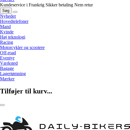
Kundeservice i Frankrig
Sikker betaling
Nem retur
Søg
Nyheder
Hovedtelefoner
Mand
Kvinde
Høj teknologi
Racing
Motorcykler og scootere
Off-road
Eventyr
Værksted
Bagage
Lagertømning
Mærker
Tilføjer til kurv...