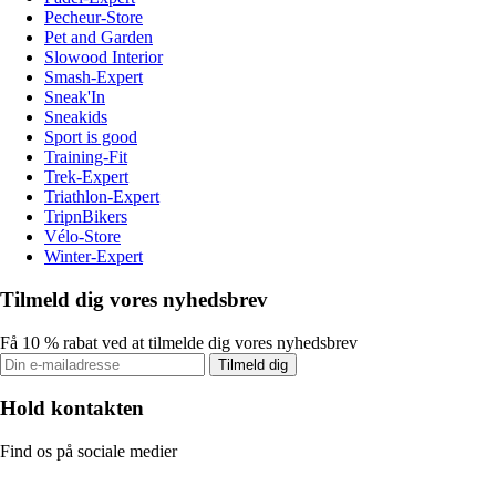
Pecheur-Store
Pet and Garden
Slowood Interior
Smash-Expert
Sneak'In
Sneakids
Sport is good
Training-Fit
Trek-Expert
Triathlon-Expert
TripnBikers
Vélo-Store
Winter-Expert
Tilmeld dig vores nyhedsbrev
Få 10 % rabat ved at tilmelde dig vores nyhedsbrev
Tilmeld dig
Hold kontakten
Find os på sociale medier