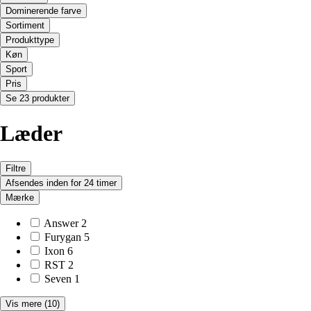
Dominerende farve
Sortiment
Produkttype
Køn
Sport
Pris
Se 23 produkter
Læder
Filtre
Afsendes inden for 24 timer
Mærke
Answer
2
Furygan
5
Ixon
6
RST
2
Seven
1
Vis mere
(10)