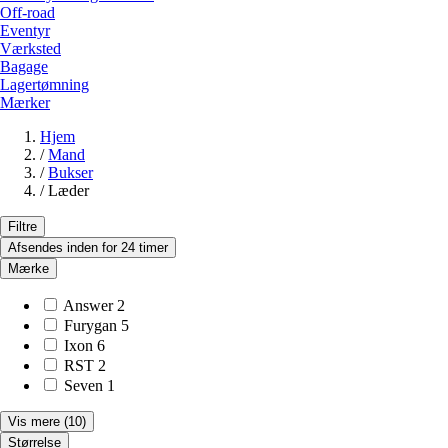
Off-road
Eventyr
Værksted
Bagage
Lagertømning
Mærker
Hjem
/
Mand
/
Bukser
/
Læder
Filtre
Afsendes inden for 24 timer
Mærke
Answer
2
Furygan
5
Ixon
6
RST
2
Seven
1
Vis mere
(10)
Størrelse