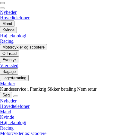
Nyheder
Hovedtelefoner
Mand
Kvinde
Høj teknologi
Racing
Motorcykler og scootere
Off-road
Eventyr
Værksted
Bagage
Lagertømning
Mærker
Kundeservice i Frankrig
Sikker betaling
Nem retur
Søg
Nyheder
Hovedtelefoner
Mand
Kvinde
Høj teknologi
Racing
Motorcykler og scootere