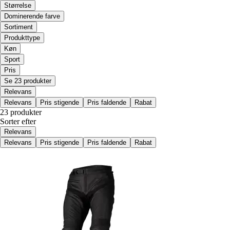
Størrelse
Dominerende farve
Sortiment
Produkttype
Køn
Sport
Pris
Se 23 produkter
Relevans
Relevans
Pris stigende
Pris faldende
Rabat
23 produkter
Sorter efter
Relevans
Relevans
Pris stigende
Pris faldende
Rabat