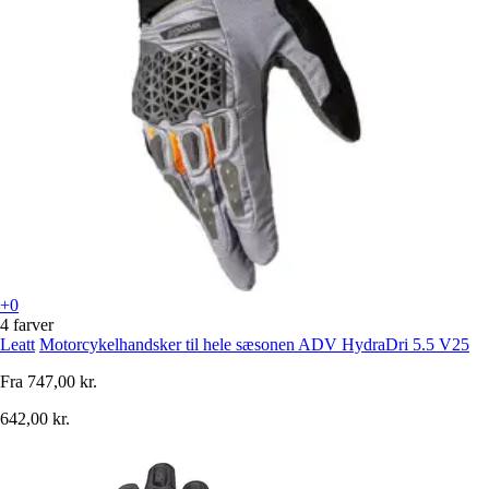
+0
4 farver
Leatt
Motorcykelhandsker til hele sæsonen ADV HydraDri 5.5 V25
Fra
747,00 kr.
642,00 kr.