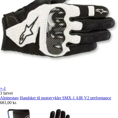
+-1
3 farver
Alpinestars
Handsker til motorcykler SMX-1 AIR V2 performance
681,00 kr.