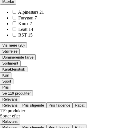
Mærke
Alpinestars
21
Furygan
7
Knox
7
Leatt
14
RST
15
Vis mere
(20)
Størrelse
Dominerende farve
Sortiment
Karakteristisk
Køn
Sport
Pris
Se 119 produkter
Relevans
Relevans
Pris stigende
Pris faldende
Rabat
119 produkter
Sorter efter
Relevans
Relevans
Pris stigende
Pris faldende
Rabat