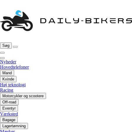
Søg
Nyheder
Hovedtelefoner
Mand
Kvinde
Høj teknologi
Racing
Motorcykler og scootere
Off-road
Eventyr
Værksted
Bagage
Lagertømning
Mærker