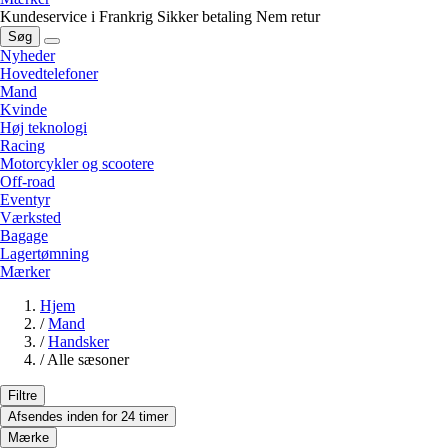
Kundeservice i Frankrig
Sikker betaling
Nem retur
Søg
Nyheder
Hovedtelefoner
Mand
Kvinde
Høj teknologi
Racing
Motorcykler og scootere
Off-road
Eventyr
Værksted
Bagage
Lagertømning
Mærker
Hjem
/
Mand
/
Handsker
/
Alle sæsoner
Filtre
Afsendes inden for 24 timer
Mærke