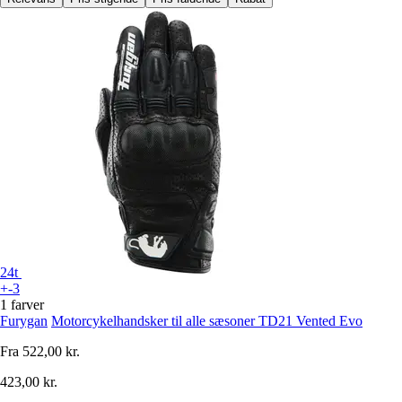
24t
+-3
1 farver
Furygan
Motorcykelhandsker til alle sæsoner TD21 Vented Evo
Fra
522,00 kr.
423,00 kr.