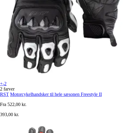
+-2
2 farver
RST
Motorcykelhandsker til hele sæsonen Freestyle II
Fra
522,00 kr.
393,00 kr.