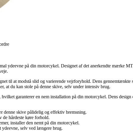
 ordre
imal ydeevne på din motorcykel. Designet af det anerkendte mærke MTX
veje.
gnet til at modstå slid og varierende vejrforyhold. Dens gennemtænkte s
, at du kan stole på denne skive, selv under intensiv brug.
, hvilket garanterer en nem installation på din motorcykel. Dens design e
r denne skive pålidelig og effektiv bremsning.
v de hårdeste køre forhold.
mer, installer den nemt på din motorcykel.
t ydeevne, selv ved længere brug.