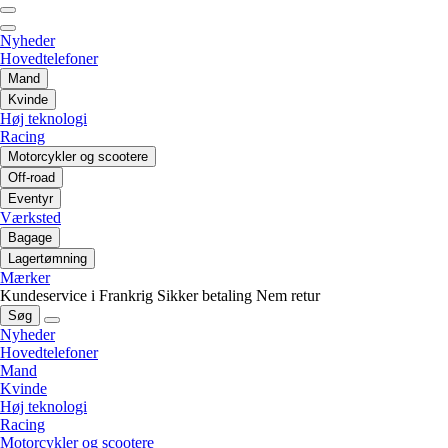
Nyheder
Hovedtelefoner
Mand
Kvinde
Høj teknologi
Racing
Motorcykler og scootere
Off-road
Eventyr
Værksted
Bagage
Lagertømning
Mærker
Kundeservice i Frankrig
Sikker betaling
Nem retur
Søg
Nyheder
Hovedtelefoner
Mand
Kvinde
Høj teknologi
Racing
Motorcykler og scootere