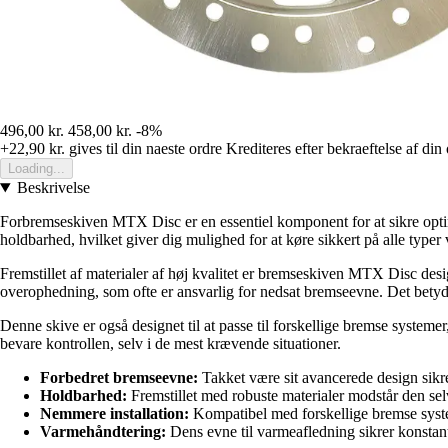
496,00 kr.
458,00 kr.
-8%
+22,90 kr.
gives til din naeste ordre
Krediteres efter bekraeftelse af din
Loading...
Beskrivelse
Forbremseskiven MTX Disc er en essentiel komponent for at sikre opt
holdbarhed, hvilket giver dig mulighed for at køre sikkert på alle typer 
Fremstillet af materialer af høj kvalitet er bremseskiven MTX Disc desi
overophedning, som ofte er ansvarlig for nedsat bremseevne. Det betyder
Denne skive er også designet til at passe til forskellige bremse systemer
bevare kontrollen, selv i de mest krævende situationer.
Forbedret bremseevne:
Takket være sit avancerede design sikre
Holdbarhed:
Fremstillet med robuste materialer modstår den sel
Nemmere installation:
Kompatibel med forskellige bremse syste
Varmehåndtering:
Dens evne til varmeafledning sikrer konstan