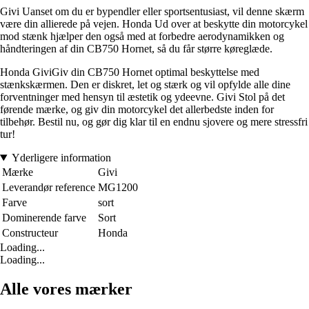
Givi Uanset om du er bypendler eller sportsentusiast, vil denne skærm
være din allierede på vejen. Honda Ud over at beskytte din motorcykel
mod stænk hjælper den også med at forbedre aerodynamikken og
håndteringen af din CB750 Hornet, så du får større køreglæde.
Honda GiviGiv din CB750 Hornet optimal beskyttelse med
stænkskærmen. Den er diskret, let og stærk og vil opfylde alle dine
forventninger med hensyn til æstetik og ydeevne. Givi Stol på det
førende mærke, og giv din motorcykel det allerbedste inden for
tilbehør. Bestil nu, og gør dig klar til en endnu sjovere og mere stressfri
tur!
Yderligere information
Mærke
Givi
Leverandør reference
MG1200
Farve
sort
Dominerende farve
Sort
Constructeur
Honda
Loading...
Loading...
Alle vores mærker