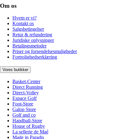
Om os
Hvem er vi?
Kontakt os
Salgsbetingelser
Retur & refundering
Juridiske oplysninger
Betalingsmetoder
Priser og forsendelsesmuligheder
Fortrolighedserklæring
Vores butikker
Basket-Center
Direct Running
Direct-Volley
Espace Golf
Foot-Store
Galop Store
Golf and co
Handball-Store
House of Rugby
La sellerie de Maé
Made in Paradis