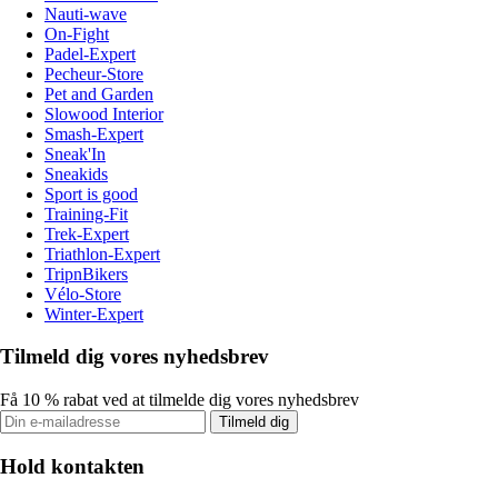
Nauti-wave
On-Fight
Padel-Expert
Pecheur-Store
Pet and Garden
Slowood Interior
Smash-Expert
Sneak'In
Sneakids
Sport is good
Training-Fit
Trek-Expert
Triathlon-Expert
TripnBikers
Vélo-Store
Winter-Expert
Tilmeld dig vores nyhedsbrev
Få 10 % rabat ved at tilmelde dig vores nyhedsbrev
Tilmeld dig
Hold kontakten