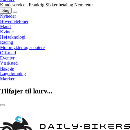
Kundeservice i Frankrig
Sikker betaling
Nem retur
Søg
Nyheder
Hovedtelefoner
Mand
Kvinde
Høj teknologi
Racing
Motorcykler og scootere
Off-road
Eventyr
Værksted
Bagage
Lagertømning
Mærker
Tilføjer til kurv...