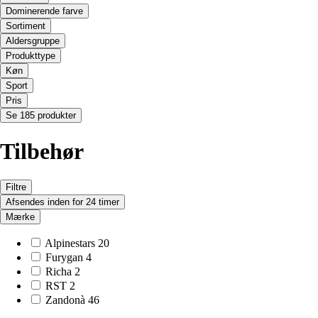
Dominerende farve
Sortiment
Aldersgruppe
Produkttype
Køn
Sport
Pris
Se 185 produkter
Tilbehør
Filtre
Afsendes inden for 24 timer
Mærke
Alpinestars
20
Furygan
4
Richa
2
RST
2
Zandonà
46