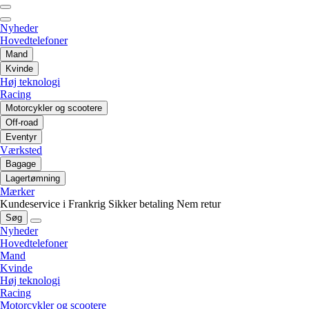
Nyheder
Hovedtelefoner
Mand
Kvinde
Høj teknologi
Racing
Motorcykler og scootere
Off-road
Eventyr
Værksted
Bagage
Lagertømning
Mærker
Kundeservice i Frankrig
Sikker betaling
Nem retur
Søg
Nyheder
Hovedtelefoner
Mand
Kvinde
Høj teknologi
Racing
Motorcykler og scootere