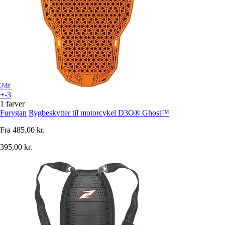
24t
+-3
1 farver
Furygan
Rygbeskytter til motorcykel D3O® Ghost™
Fra
485,00 kr.
395,00 kr.