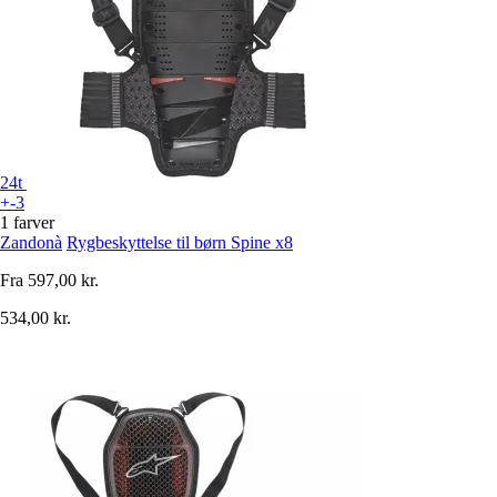
24t
+-3
1 farver
Zandonà
Rygbeskyttelse til børn Spine x8
Fra
597,00 kr.
534,00 kr.