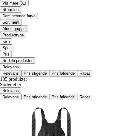
Vis mere
(31)
Størrelse
Dominerende farve
Sortiment
Aldersgruppe
Produkttype
Køn
Sport
Pris
Se 185 produkter
Relevans
Relevans
Pris stigende
Pris faldende
Rabat
185 produkter
Sorter efter
Relevans
Relevans
Pris stigende
Pris faldende
Rabat