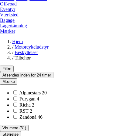
Off-road
Eventyr
Værksted
Bagage
Lagertømning
Mærker
Hjem
/
Motorcykeludstyr
/
Beskyttelser
/
Tilbehør
Filtre
Afsendes inden for 24 timer
Mærke
Alpinestars
20
Furygan
4
Richa
2
RST
2
Zandonà
46
Vis mere
(31)
Størrelse