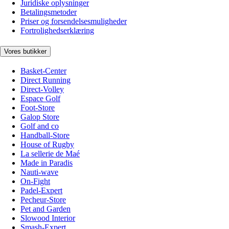
Juridiske oplysninger
Betalingsmetoder
Priser og forsendelsesmuligheder
Fortrolighedserklæring
Vores butikker
Basket-Center
Direct Running
Direct-Volley
Espace Golf
Foot-Store
Galop Store
Golf and co
Handball-Store
House of Rugby
La sellerie de Maé
Made in Paradis
Nauti-wave
On-Fight
Padel-Expert
Pecheur-Store
Pet and Garden
Slowood Interior
Smash-Expert