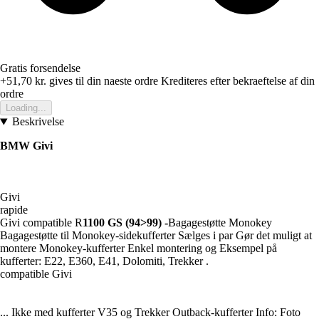
Gratis forsendelse
+51,70 kr.
gives til din naeste ordre
Krediteres efter bekraeftelse af din
ordre
Loading...
Beskrivelse
BMW Givi
Givi
rapide
Givi compatible R
1100 GS (94>99) -
Bagagestøtte Monokey
Bagagestøtte til Monokey-sidekufferter Sælges i par Gør det muligt at
montere Monokey-kufferter Enkel montering og Eksempel på
kufferter: E22, E360, E41, Dolomiti, Trekker .
compatible Givi
... Ikke med kufferter V35 og Trekker Outback-kufferter Info: Foto