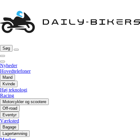
Søg
Nyheder
Hovedtelefoner
Mand
Kvinde
Høj teknologi
Racing
Motorcykler og scootere
Off-road
Eventyr
Værksted
Bagage
Lagertømning
Mærker