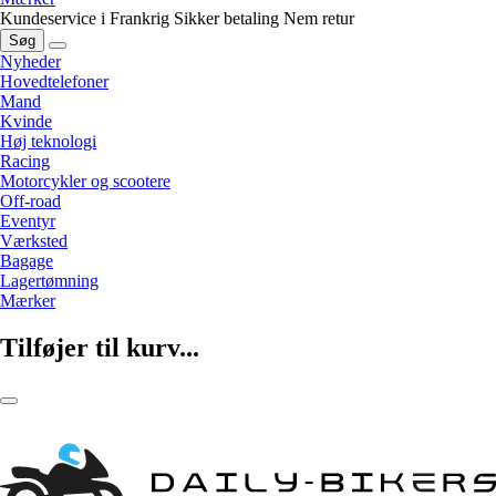
Kundeservice i Frankrig
Sikker betaling
Nem retur
Søg
Nyheder
Hovedtelefoner
Mand
Kvinde
Høj teknologi
Racing
Motorcykler og scootere
Off-road
Eventyr
Værksted
Bagage
Lagertømning
Mærker
Tilføjer til kurv...