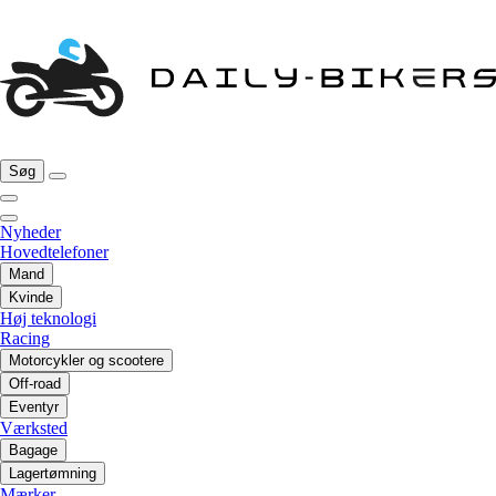
Søg
Nyheder
Hovedtelefoner
Mand
Kvinde
Høj teknologi
Racing
Motorcykler og scootere
Off-road
Eventyr
Værksted
Bagage
Lagertømning
Mærker