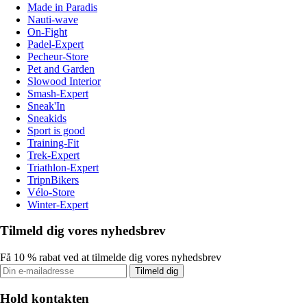
Made in Paradis
Nauti-wave
On-Fight
Padel-Expert
Pecheur-Store
Pet and Garden
Slowood Interior
Smash-Expert
Sneak'In
Sneakids
Sport is good
Training-Fit
Trek-Expert
Triathlon-Expert
TripnBikers
Vélo-Store
Winter-Expert
Tilmeld dig vores nyhedsbrev
Få 10 % rabat ved at tilmelde dig vores nyhedsbrev
Tilmeld dig
Hold kontakten