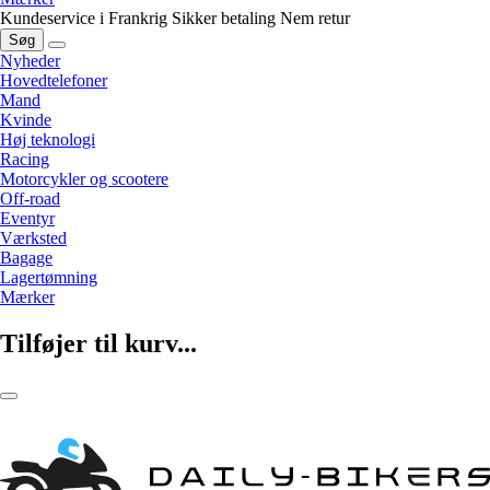
Kundeservice i Frankrig
Sikker betaling
Nem retur
Søg
Nyheder
Hovedtelefoner
Mand
Kvinde
Høj teknologi
Racing
Motorcykler og scootere
Off-road
Eventyr
Værksted
Bagage
Lagertømning
Mærker
Tilføjer til kurv...