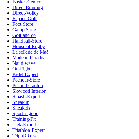
Basket-Center
Direct Running
Direct-Volley
Espace Golf
Foot-Store
Galop Store
Golf and co
Handball-Store
House of Rugby
La sellerie de Maé
Made in Paradis
Nauti-wave
On-Fight
Padel-Expert
Pecheur-Store
Pet and Garden
Slowood Interior
Smash-Expert
Sneak'In
Sneakids
Sport is good
Training-Fit
Trek-Expert
Triathlon-Expert
TripnBikers