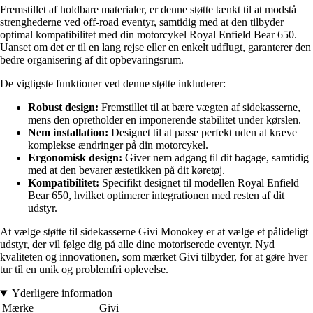
Fremstillet af holdbare materialer, er denne støtte tænkt til at modstå
strenghederne ved off-road eventyr, samtidig med at den tilbyder
optimal kompatibilitet med din motorcykel Royal Enfield Bear 650.
Uanset om det er til en lang rejse eller en enkelt udflugt, garanterer den
bedre organisering af dit opbevaringsrum.
De vigtigste funktioner ved denne støtte inkluderer:
Robust design:
Fremstillet til at bære vægten af sidekasserne,
mens den opretholder en imponerende stabilitet under kørslen.
Nem installation:
Designet til at passe perfekt uden at kræve
komplekse ændringer på din motorcykel.
Ergonomisk design:
Giver nem adgang til dit bagage, samtidig
med at den bevarer æstetikken på dit køretøj.
Kompatibilitet:
Specifikt designet til modellen Royal Enfield
Bear 650, hvilket optimerer integrationen med resten af dit
udstyr.
At vælge støtte til sidekasserne Givi Monokey er at vælge et pålideligt
udstyr, der vil følge dig på alle dine motoriserede eventyr. Nyd
kvaliteten og innovationen, som mærket Givi tilbyder, for at gøre hver
tur til en unik og problemfri oplevelse.
Yderligere information
Mærke
Givi