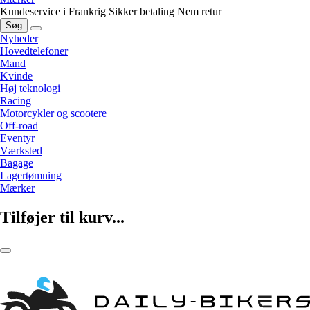
Kundeservice i Frankrig
Sikker betaling
Nem retur
Søg
Nyheder
Hovedtelefoner
Mand
Kvinde
Høj teknologi
Racing
Motorcykler og scootere
Off-road
Eventyr
Værksted
Bagage
Lagertømning
Mærker
Tilføjer til kurv...