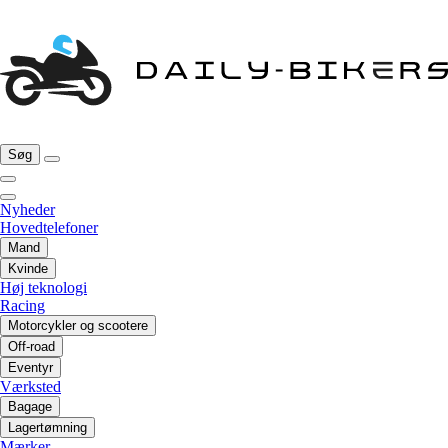
Søg
Nyheder
Hovedtelefoner
Mand
Kvinde
Høj teknologi
Racing
Motorcykler og scootere
Off-road
Eventyr
Værksted
Bagage
Lagertømning
Mærker