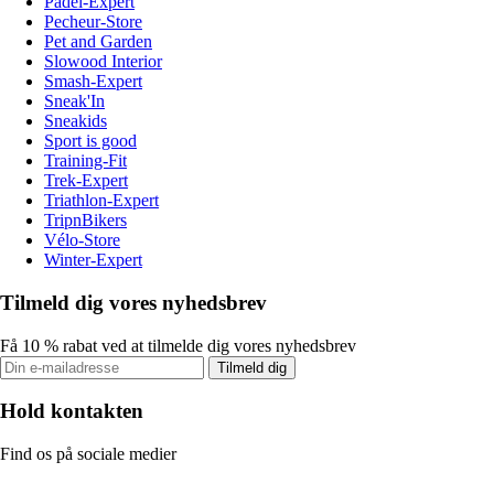
Padel-Expert
Pecheur-Store
Pet and Garden
Slowood Interior
Smash-Expert
Sneak'In
Sneakids
Sport is good
Training-Fit
Trek-Expert
Triathlon-Expert
TripnBikers
Vélo-Store
Winter-Expert
Tilmeld dig vores nyhedsbrev
Få 10 % rabat ved at tilmelde dig vores nyhedsbrev
Tilmeld dig
Hold kontakten
Find os på sociale medier