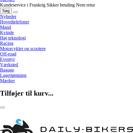
Kundeservice i Frankrig
Sikker betaling
Nem retur
Søg
Nyheder
Hovedtelefoner
Mand
Kvinde
Høj teknologi
Racing
Motorcykler og scootere
Off-road
Eventyr
Værksted
Bagage
Lagertømning
Mærker
Tilføjer til kurv...