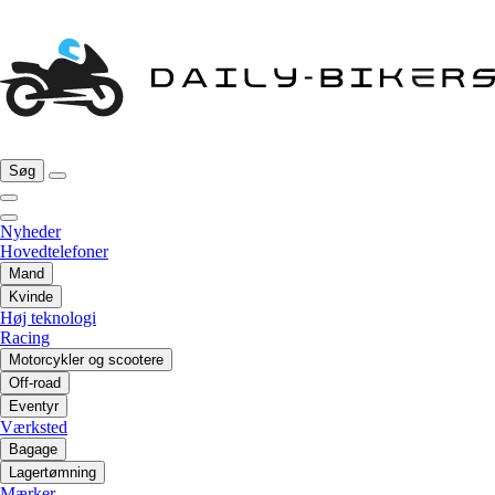
Søg
Nyheder
Hovedtelefoner
Mand
Kvinde
Høj teknologi
Racing
Motorcykler og scootere
Off-road
Eventyr
Værksted
Bagage
Lagertømning
Mærker