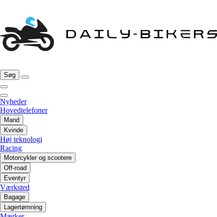
Søg
Nyheder
Hovedtelefoner
Mand
Kvinde
Høj teknologi
Racing
Motorcykler og scootere
Off-road
Eventyr
Værksted
Bagage
Lagertømning
Mærker