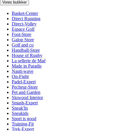
Vores butikker
Basket-Center
Direct Running
Direct-Volley
Espace Golf
Foot-Store
Galop Store
Golf and co
Handball-Store
House of Rugby
La sellerie de Maé
Made in Paradis
Nauti-wave
On-Fight
Padel-Expert
Pecheur-Store
Pet and Garden
Slowood Interior
Smash-Expert
Sneak'In
Sneakids
Sport is good
Training-Fit
Trek-Expert