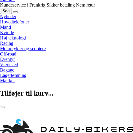
Kundeservice i Frankrig
Sikker betaling
Nem retur
Søg
Nyheder
Hovedtelefoner
Mand
Kvinde
Høj teknologi
Racing
Motorcykler og scootere
Off-road
Eventyr
Værksted
Bagage
Lagertømning
Mærker
Tilføjer til kurv...