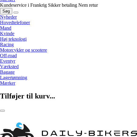
Kundeservice i Frankrig
Sikker betaling
Nem retur
Søg
Nyheder
Hovedtelefoner
Mand
Kvinde
Høj teknologi
Racing
Motorcykler og scootere
Off-road
Eventyr
Værksted
Bagage
Lagertømning
Mærker
Tilføjer til kurv...