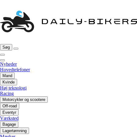
Søg
Nyheder
Hovedtelefoner
Mand
Kvinde
Høj teknologi
Racing
Motorcykler og scootere
Off-road
Eventyr
Værksted
Bagage
Lagertømning
Mærker