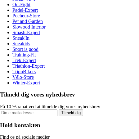
On-Fight
Padel-Expert
Pecheur-Store
Pet and Garden
Slowood Interior
Smash-Expert
Sneak'In
Sneakids
Sport is good
Training-Fit
Trek-Expert
Triathlon-Expert
TripnBikers
Vélo-Store
Winter-Expert
Tilmeld dig vores nyhedsbrev
Få 10 % rabat ved at tilmelde dig vores nyhedsbrev
Tilmeld dig
Hold kontakten
Find os på sociale medier