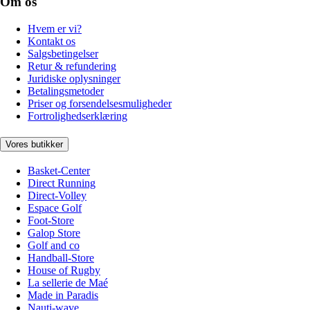
Om os
Hvem er vi?
Kontakt os
Salgsbetingelser
Retur & refundering
Juridiske oplysninger
Betalingsmetoder
Priser og forsendelsesmuligheder
Fortrolighedserklæring
Vores butikker
Basket-Center
Direct Running
Direct-Volley
Espace Golf
Foot-Store
Galop Store
Golf and co
Handball-Store
House of Rugby
La sellerie de Maé
Made in Paradis
Nauti-wave