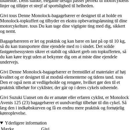
tiltalende. Dens slanke, elegante design passer perfekt til motorcyklens
linjer og tilføjer et strejf af sportslighed til helheden.
Givi tous Denne Monolock-bagagebærer er designet til at holde en
Monolock-topkuffert og tilbyder en ekstra opbevaringsløsning til dine
motorcykelture. tous Du kan tage dine vigtigste ting med dig, sikkert
og nemt.
Bagagebæreren er let og praktisk og kan bære en last på op til 10 kg,
så du kan transportere dine ejendele med ro i sindet. Det solide
fastgørelsessystem sikrer et stabilt og sikkert greb om topkufferten, så
du kan køre trygt uden at bekymre dig om at miste dine ejendele
undervejs.
Givi Denne Monolock-bagagebærer er fremstillet af materialer af høj
kvalitet og er designet til at modstå elementerne og tidens tand. tous
Den er også nem at vedligeholde og rengøre, hvilket gør den til et
praktisk tilbehør for cyklister, der går op i deres cykels udseende.
Givi Suzuki Uanset om du er amatør eller erfaren cyklist, er Monolock
Avenis 125 (23) bagagebærer et uundværligt tilbehør til din cykel. Så
læg den i indkøbskurven og få en endnu mere praktisk og fornøjelig
køreoplevelse.
Yderligere information
Mærke
Givi