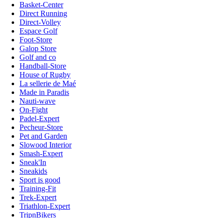
Basket-Center
Direct Running
Direct-Volley
Espace Golf
Foot-Store
Galop Store
Golf and co
Handball-Store
House of Rugby
La sellerie de Maé
Made in Paradis
Nauti-wave
On-Fight
Padel-Expert
Pecheur-Store
Pet and Garden
Slowood Interior
Smash-Expert
Sneak'In
Sneakids
Sport is good
Training-Fit
Trek-Expert
Triathlon-Expert
TripnBikers