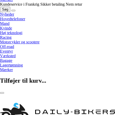
Kundeservice i Frankrig
Sikker betaling
Nem retur
Søg
Nyheder
Hovedtelefoner
Mand
Kvinde
Høj teknologi
Racing
Motorcykler og scootere
Off-road
Eventyr
Værksted
Bagage
Lagertømning
Mærker
Tilføjer til kurv...