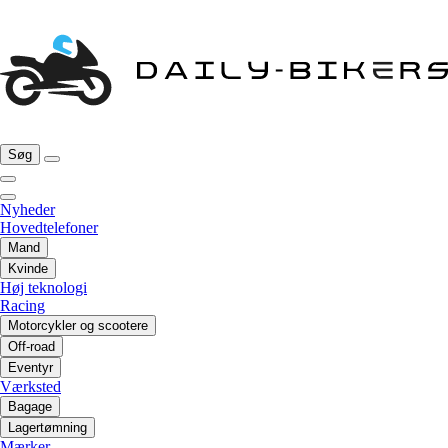
Søg
Nyheder
Hovedtelefoner
Mand
Kvinde
Høj teknologi
Racing
Motorcykler og scootere
Off-road
Eventyr
Værksted
Bagage
Lagertømning
Mærker