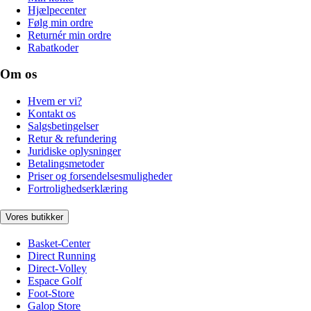
Hjælpecenter
Følg min ordre
Returnér min ordre
Rabatkoder
Om os
Hvem er vi?
Kontakt os
Salgsbetingelser
Retur & refundering
Juridiske oplysninger
Betalingsmetoder
Priser og forsendelsesmuligheder
Fortrolighedserklæring
Vores butikker
Basket-Center
Direct Running
Direct-Volley
Espace Golf
Foot-Store
Galop Store