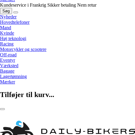
Kundeservice i Frankrig
Sikker betaling
Nem retur
Søg
Nyheder
Hovedtelefoner
Mand
Kvinde
Høj teknologi
Racing
Motorcykler og scootere
Off-road
Eventyr
Værksted
Bagage
Lagertømning
Mærker
Tilføjer til kurv...