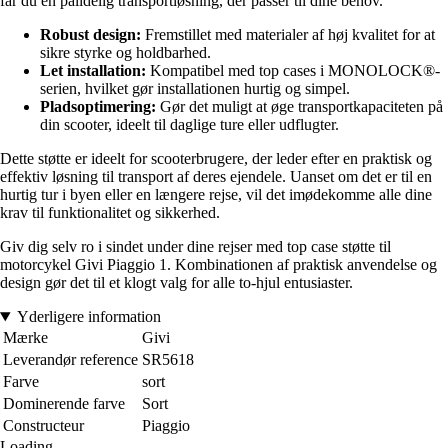
får du en pålidelig transportløsning, der passer til dine behov.
Robust design:
Fremstillet med materialer af høj kvalitet for at
sikre styrke og holdbarhed.
Let installation:
Kompatibel med top cases i MONOLOCK®-
serien, hvilket gør installationen hurtig og simpel.
Pladsoptimering:
Gør det muligt at øge transportkapaciteten på
din scooter, ideelt til daglige ture eller udflugter.
Dette støtte er ideelt for scooterbrugere, der leder efter en praktisk og
effektiv løsning til transport af deres ejendele. Uanset om det er til en
hurtig tur i byen eller en længere rejse, vil det imødekomme alle dine
krav til funktionalitet og sikkerhed.
Giv dig selv ro i sindet under dine rejser med top case støtte til
motorcykel Givi Piaggio 1. Kombinationen af praktisk anvendelse og
design gør det til et klogt valg for alle to-hjul entusiaster.
Yderligere information
Mærke
Givi
Leverandør reference
SR5618
Farve
sort
Dominerende farve
Sort
Constructeur
Piaggio
Loading...