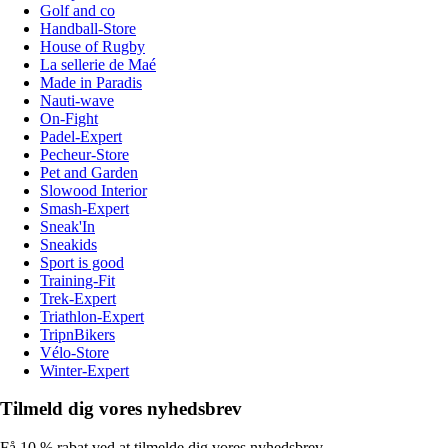
Golf and co
Handball-Store
House of Rugby
La sellerie de Maé
Made in Paradis
Nauti-wave
On-Fight
Padel-Expert
Pecheur-Store
Pet and Garden
Slowood Interior
Smash-Expert
Sneak'In
Sneakids
Sport is good
Training-Fit
Trek-Expert
Triathlon-Expert
TripnBikers
Vélo-Store
Winter-Expert
Tilmeld dig vores nyhedsbrev
Få 10 % rabat ved at tilmelde dig vores nyhedsbrev