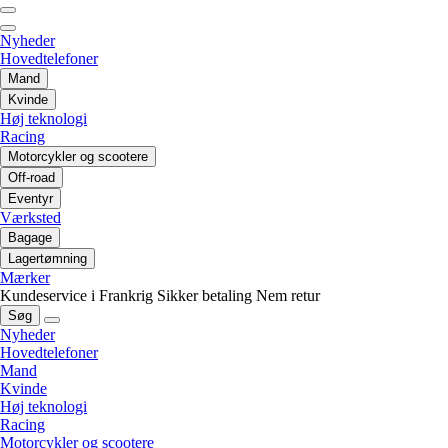
Nyheder
Hovedtelefoner
Mand
Kvinde
Høj teknologi
Racing
Motorcykler og scootere
Off-road
Eventyr
Værksted
Bagage
Lagertømning
Mærker
Kundeservice i Frankrig
Sikker betaling
Nem retur
Søg
Nyheder
Hovedtelefoner
Mand
Kvinde
Høj teknologi
Racing
Motorcykler og scootere