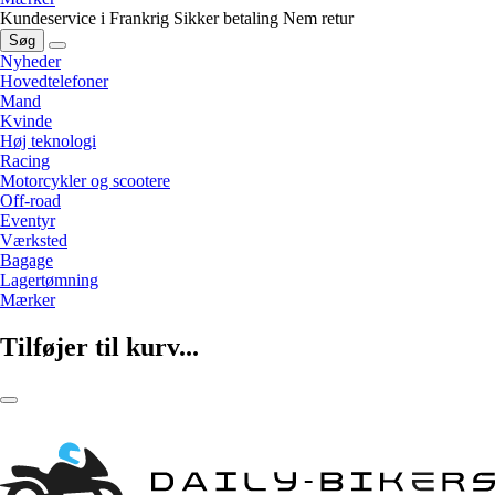
Kundeservice i Frankrig
Sikker betaling
Nem retur
Søg
Nyheder
Hovedtelefoner
Mand
Kvinde
Høj teknologi
Racing
Motorcykler og scootere
Off-road
Eventyr
Værksted
Bagage
Lagertømning
Mærker
Tilføjer til kurv...