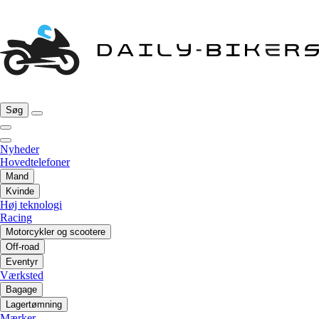
Søg
Nyheder
Hovedtelefoner
Mand
Kvinde
Høj teknologi
Racing
Motorcykler og scootere
Off-road
Eventyr
Værksted
Bagage
Lagertømning
Mærker