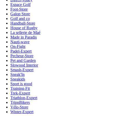
Espace Golf
Foot-Store
Galop Store
Golf and co
Handball-Store
House of Rugby
La sellerie de Maé
Made in Paradis
Nauti-wave
On-Fight
Padel-Expert
Pecheur-Store
Pet and Garden
Slowood Interior
Smash-Expert
Sneak'In
Sneakids
Sport is good
Training-Fit
Trek-Expert
Triathlon-Expert
TripnBikers
Vélo-Store
Winter-Expert