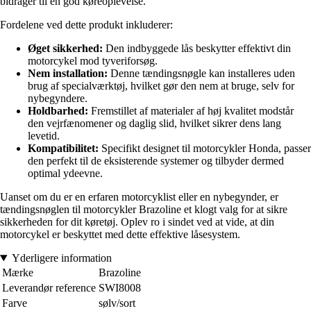
bidrager til en god køreoplevelse.
Fordelene ved dette produkt inkluderer:
Øget sikkerhed:
Den indbyggede lås beskytter effektivt din
motorcykel mod tyveriforsøg.
Nem installation:
Denne tændingsnøgle kan installeres uden
brug af specialværktøj, hvilket gør den nem at bruge, selv for
nybegyndere.
Holdbarhed:
Fremstillet af materialer af høj kvalitet modstår
den vejrfænomener og daglig slid, hvilket sikrer dens lang
levetid.
Kompatibilitet:
Specifikt designet til motorcykler Honda, passer
den perfekt til de eksisterende systemer og tilbyder dermed
optimal ydeevne.
Uanset om du er en erfaren motorcyklist eller en nybegynder, er
tændingsnøglen til motorcykler Brazoline et klogt valg for at sikre
sikkerheden for dit køretøj. Oplev ro i sindet ved at vide, at din
motorcykel er beskyttet med dette effektive låsesystem.
Yderligere information
Mærke
Brazoline
Leverandør reference
SWI8008
Farve
sølv/sort