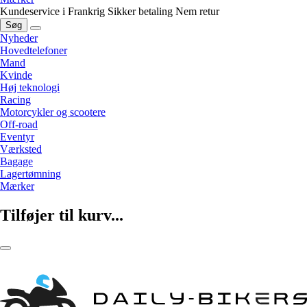
Kundeservice i Frankrig
Sikker betaling
Nem retur
Søg
Nyheder
Hovedtelefoner
Mand
Kvinde
Høj teknologi
Racing
Motorcykler og scootere
Off-road
Eventyr
Værksted
Bagage
Lagertømning
Mærker
Tilføjer til kurv...