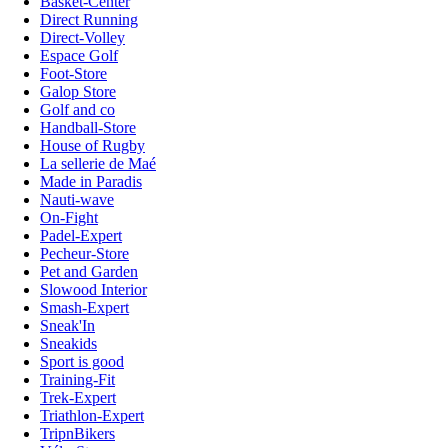
Basket-Center
Direct Running
Direct-Volley
Espace Golf
Foot-Store
Galop Store
Golf and co
Handball-Store
House of Rugby
La sellerie de Maé
Made in Paradis
Nauti-wave
On-Fight
Padel-Expert
Pecheur-Store
Pet and Garden
Slowood Interior
Smash-Expert
Sneak'In
Sneakids
Sport is good
Training-Fit
Trek-Expert
Triathlon-Expert
TripnBikers