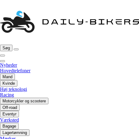
Søg
Nyheder
Hovedtelefoner
Mand
Kvinde
Høj teknologi
Racing
Motorcykler og scootere
Off-road
Eventyr
Værksted
Bagage
Lagertømning
Mærker