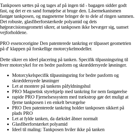
Tankposen sættes på og tages af på ingen tid - bagagen sidder godt
fast, og det er en sand fornøjelse at bruge den. Låsemekanismen
fastgør tankposen, og magneterne bringer de to dele af ringen sammen.
Det robuste, glasfiberforstærkede polyamid og dets
højpræcisionsgeometri sikrer, at tankposen ikke bevæger sig, uanset
vejforholdene.
PRO essenceorigine Den patenterede tankring er tilpasset geometrien
på d' klappen på forskellige motorcykelmodeller.
Dette sikrer en ideel placering på tanken. Specifik tilpasningsring til
hver motorcykel for en bedre pasform og skræddersyede løsninger.
Motorcykelspecifik tilpasningsring for bedre pasform og
skræddersyede løsninger
Let at montere på tankens påfyldningshul
PRO Magnetisk styrehjælp med tankring for nem fastgørelse
rapide PRO Fjernelsessystem med trækstrop gør det muligt at
fjerne tankposen i en enkelt bevægelse
PRO Den patenterede tankring holder tankposen sikkert på
plads PRO
Let at fylde tanken, da dækslet åbner normalt
Glasfiberforstærket polyamid
Ideel til maling: Tankposen hviler ikke på tanken