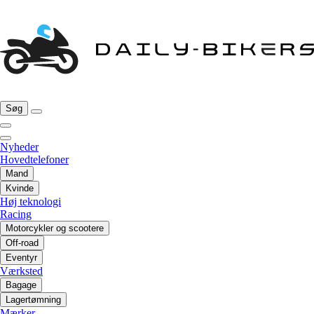
Søg
Nyheder
Hovedtelefoner
Mand
Kvinde
Høj teknologi
Racing
Motorcykler og scootere
Off-road
Eventyr
Værksted
Bagage
Lagertømning
Mærker