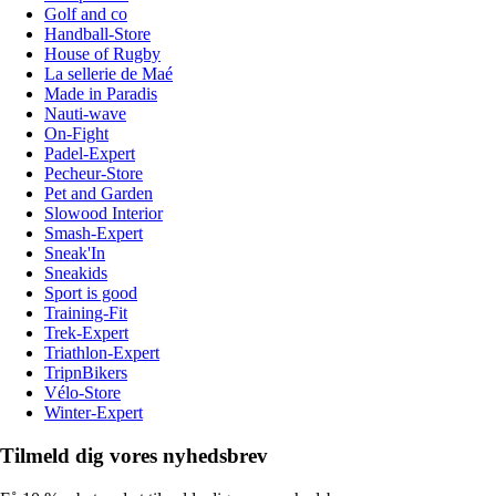
Golf and co
Handball-Store
House of Rugby
La sellerie de Maé
Made in Paradis
Nauti-wave
On-Fight
Padel-Expert
Pecheur-Store
Pet and Garden
Slowood Interior
Smash-Expert
Sneak'In
Sneakids
Sport is good
Training-Fit
Trek-Expert
Triathlon-Expert
TripnBikers
Vélo-Store
Winter-Expert
Tilmeld dig vores nyhedsbrev