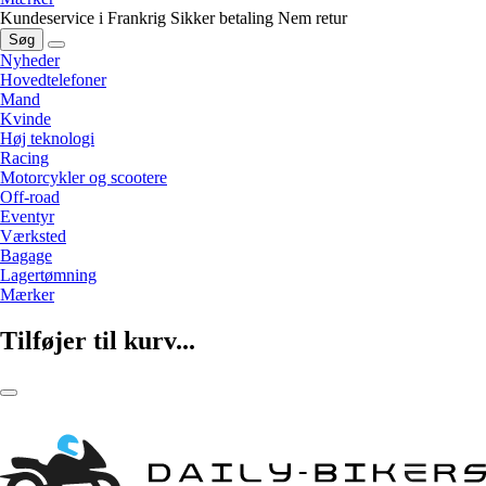
Kundeservice i Frankrig
Sikker betaling
Nem retur
Søg
Nyheder
Hovedtelefoner
Mand
Kvinde
Høj teknologi
Racing
Motorcykler og scootere
Off-road
Eventyr
Værksted
Bagage
Lagertømning
Mærker
Tilføjer til kurv...