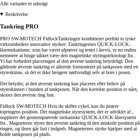
Alle varianter er udsolgt
Beskrivelse
Tankring PRO
PRO SW-MOTECH FidlockTankringen kombinerer perfekt to tyske
virksomheders innovative styrker: Tankringernes QUICK-LOCK-
låsemekanisme, som har været afprøvet og testet i årevis, er nu endnu
nemmere at bruge takket være den magnetiske styringsteknologi fra .
Vi har forbedret placeringen af den øverste tankring betydeligt: Den
glidende øverste tankring er allerede formonteret på tankposen med en
styreskinne, så det er ikke længere nødvendigt selv at bore i posen.
Det betyder, at den øverste tankring kan placeres efter behov på
styreskinnen i bunden af tankposen. Når den korrekte position er nået,
skrues den øverste ring fast.
Fidlock SW-MOTECH Hvis du skifter cykel, kan du justere
topringens position. Det magnetiske styresystem, der er udviklet af ,
supplerer det gennemprøvede mekaniske QUICK-LOCK-låsesystem
fra . Magneterne styrer den øverste tankring til den ønskede position på
ringen, og låsen går fast i indgreb. Magneternes styrke hjælper med at
holde tankposen på plads.