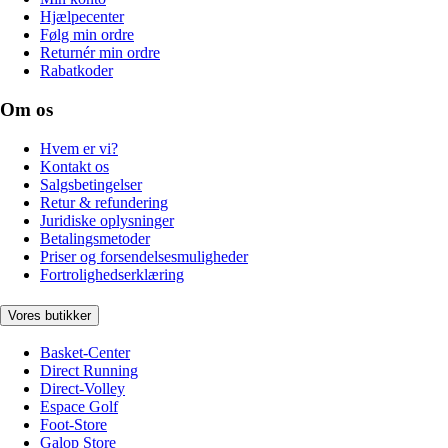
Hjælpecenter
Følg min ordre
Returnér min ordre
Rabatkoder
Om os
Hvem er vi?
Kontakt os
Salgsbetingelser
Retur & refundering
Juridiske oplysninger
Betalingsmetoder
Priser og forsendelsesmuligheder
Fortrolighedserklæring
Vores butikker
Basket-Center
Direct Running
Direct-Volley
Espace Golf
Foot-Store
Galop Store