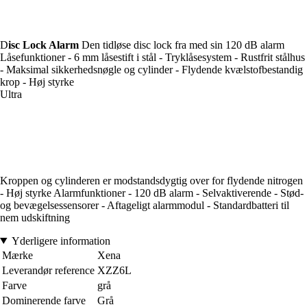
D
isc Lock Alarm
Den tidløse disc lock fra med sin 120 dB alarm
Låsefunktioner - 6 mm låsestift i stål - Tryklåsesystem - Rustfrit stålhus
- Maksimal sikkerhedsnøgle og cylinder - Flydende kvælstofbestandig
krop - Høj styrke
Ultra
Kroppen og cylinderen er modstandsdygtig over for flydende nitrogen
- Høj styrke Alarmfunktioner - 120 dB alarm - Selvaktiverende - Stød-
og bevægelsessensorer - Aftageligt alarmmodul - Standardbatteri til
nem udskiftning
Yderligere information
Mærke
Xena
Leverandør reference
XZZ6L
Farve
grå
Dominerende farve
Grå