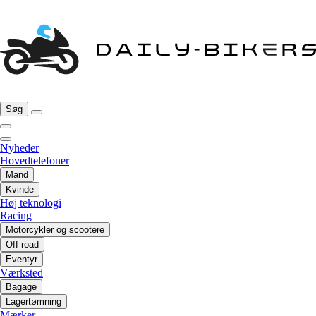
Søg
Nyheder
Hovedtelefoner
Mand
Kvinde
Høj teknologi
Racing
Motorcykler og scootere
Off-road
Eventyr
Værksted
Bagage
Lagertømning
Mærker