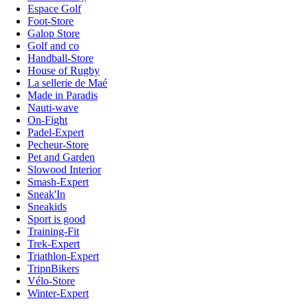
Espace Golf
Foot-Store
Galop Store
Golf and co
Handball-Store
House of Rugby
La sellerie de Maé
Made in Paradis
Nauti-wave
On-Fight
Padel-Expert
Pecheur-Store
Pet and Garden
Slowood Interior
Smash-Expert
Sneak'In
Sneakids
Sport is good
Training-Fit
Trek-Expert
Triathlon-Expert
TripnBikers
Vélo-Store
Winter-Expert