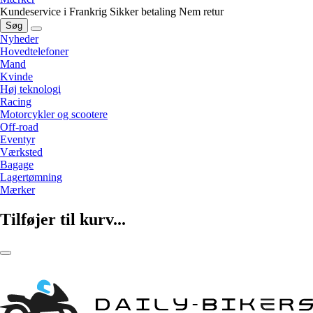
Kundeservice i Frankrig
Sikker betaling
Nem retur
Søg
Nyheder
Hovedtelefoner
Mand
Kvinde
Høj teknologi
Racing
Motorcykler og scootere
Off-road
Eventyr
Værksted
Bagage
Lagertømning
Mærker
Tilføjer til kurv...