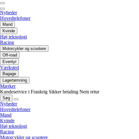
Nyheder
Hovedtelefoner
Mand
Kvinde
Høj teknologi
Racing
Motorcykler og scootere
Off-road
Eventyr
Værksted
Bagage
Lagertømning
Mærker
Kundeservice i Frankrig
Sikker betaling
Nem retur
Søg
Nyheder
Hovedtelefoner
Mand
Kvinde
Høj teknologi
Racing
Motorcykler og scootere