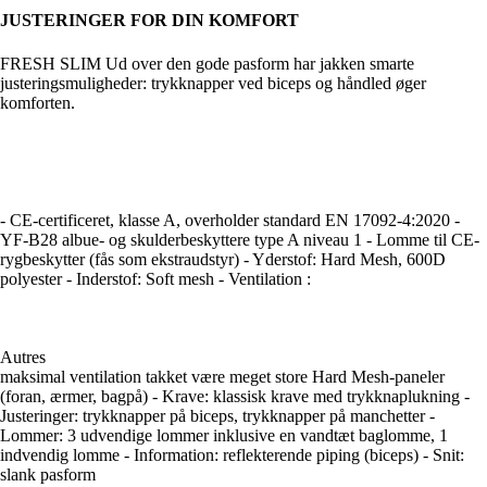
JUSTERINGER FOR DIN KOMFORT
FRESH SLIM Ud over den gode pasform har jakken smarte
justeringsmuligheder: trykknapper ved biceps og håndled øger
komforten.
- CE-certificeret, klasse A, overholder standard EN 17092-4:2020 -
YF-B28 albue- og skulderbeskyttere type A niveau 1 - Lomme til CE-
rygbeskytter (fås som ekstraudstyr) - Yderstof: Hard Mesh, 600D
polyester - Inderstof: Soft mesh - Ventilation :
Autres
maksimal ventilation takket være meget store Hard Mesh-paneler
(foran, ærmer, bagpå) - Krave: klassisk krave med trykknaplukning -
Justeringer: trykknapper på biceps, trykknapper på manchetter -
Lommer: 3 udvendige lommer inklusive en vandtæt baglomme, 1
indvendig lomme - Information: reflekterende piping (biceps) - Snit:
slank pasform