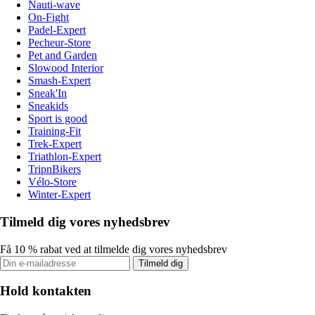
Nauti-wave
On-Fight
Padel-Expert
Pecheur-Store
Pet and Garden
Slowood Interior
Smash-Expert
Sneak'In
Sneakids
Sport is good
Training-Fit
Trek-Expert
Triathlon-Expert
TripnBikers
Vélo-Store
Winter-Expert
Tilmeld dig vores nyhedsbrev
Få 10 % rabat ved at tilmelde dig vores nyhedsbrev
Tilmeld dig
Hold kontakten