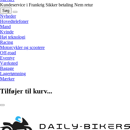
Kundeservice i Frankrig
Sikker betaling
Nem retur
Søg
Nyheder
Hovedtelefoner
Mand
Kvinde
Høj teknologi
Racing
Motorcykler og scootere
Off-road
Eventyr
Værksted
Bagage
Lagertømning
Mærker
Tilføjer til kurv...