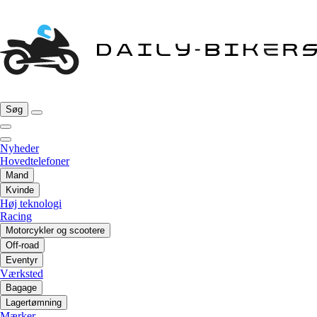
Søg
Nyheder
Hovedtelefoner
Mand
Kvinde
Høj teknologi
Racing
Motorcykler og scootere
Off-road
Eventyr
Værksted
Bagage
Lagertømning
Mærker