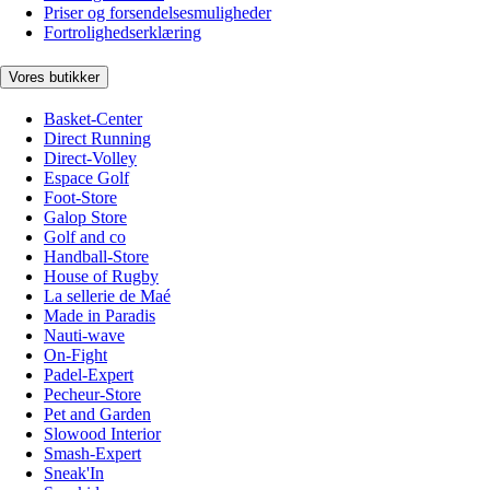
Priser og forsendelsesmuligheder
Fortrolighedserklæring
Vores butikker
Basket-Center
Direct Running
Direct-Volley
Espace Golf
Foot-Store
Galop Store
Golf and co
Handball-Store
House of Rugby
La sellerie de Maé
Made in Paradis
Nauti-wave
On-Fight
Padel-Expert
Pecheur-Store
Pet and Garden
Slowood Interior
Smash-Expert
Sneak'In