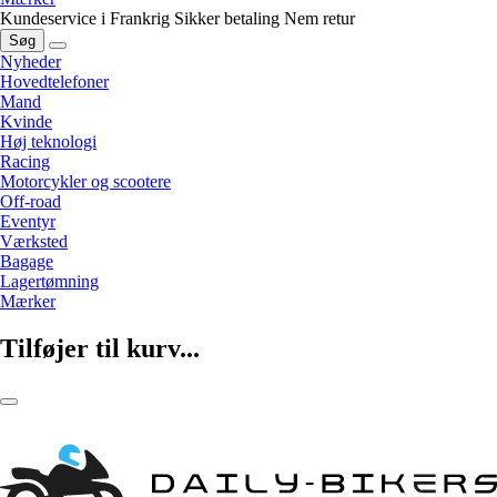
Kundeservice i Frankrig
Sikker betaling
Nem retur
Søg
Nyheder
Hovedtelefoner
Mand
Kvinde
Høj teknologi
Racing
Motorcykler og scootere
Off-road
Eventyr
Værksted
Bagage
Lagertømning
Mærker
Tilføjer til kurv...