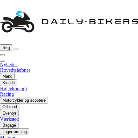
Søg
Nyheder
Hovedtelefoner
Mand
Kvinde
Høj teknologi
Racing
Motorcykler og scootere
Off-road
Eventyr
Værksted
Bagage
Lagertømning
Mærker