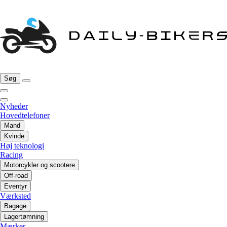
Søg
Nyheder
Hovedtelefoner
Mand
Kvinde
Høj teknologi
Racing
Motorcykler og scootere
Off-road
Eventyr
Værksted
Bagage
Lagertømning
Mærker