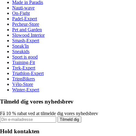
Made in Paradis
Nauti-wave
On-Fight
Padel-Expert
Pecheur-Store
Pet and Garden
Slowood Interior
Smash-Expert
Sneak'In
Sneakids
Sport is good
Training-Fit
Trek-Expert
Triathlon-Expert
TripnBikers
Vélo-Store
Winter-Expert
Tilmeld dig vores nyhedsbrev
Få 10 % rabat ved at tilmelde dig vores nyhedsbrev
Tilmeld dig
Hold kontakten