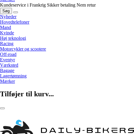
Kundeservice i Frankrig
Sikker betaling
Nem retur
Søg
Nyheder
Hovedtelefoner
Mand
Kvinde
Høj teknologi
Racing
Motorcykler og scootere
Off-road
Eventyr
Værksted
Bagage
Lagertømning
Mærker
Tilføjer til kurv...