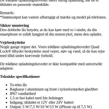
De trådløse opladningshoveder sikrer hurtig opladning, når de er
tilsluttet en passende strømkilde.
Bemærk:
*Strømoutput kan variere afhængigt af mærke og model på telefonen.
Sikker montering
Den dobbelte lås betyder, at du kan køre med ro i sindet, da din
smartphone er solidt fastgjort til din motorcykel, mens den oplader.
Vejrbeskyttelse
Nogle gange regner det. Vores trådløse opladningshoveder Quad
Lock® tilbyder beskyttelse mod vejret, støv og vand, så du kan rejse
med tillid under krævende forhold.
De trådløse opladningshoveder er ikke kompatible med universelle
adaptere.
Tekniske specifikationer
To-trins lås
Bagkasse i aluminium og front i nylonforstærket glasfiber
IP67 vandtæthed
1,5 m fast kabel med frie ledninger
Indgang: tilsluttet et 12V eller 24V batteri
Output: 5 W/7,5 W/10 W/15 W (iPhone op til 7,5 W)