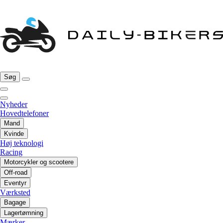
Søg
Nyheder
Hovedtelefoner
Mand
Kvinde
Høj teknologi
Racing
Motorcykler og scootere
Off-road
Eventyr
Værksted
Bagage
Lagertømning
Mærker