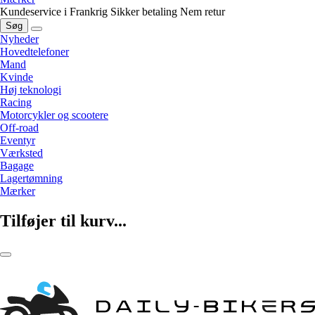
Kundeservice i Frankrig
Sikker betaling
Nem retur
Søg
Nyheder
Hovedtelefoner
Mand
Kvinde
Høj teknologi
Racing
Motorcykler og scootere
Off-road
Eventyr
Værksted
Bagage
Lagertømning
Mærker
Tilføjer til kurv...