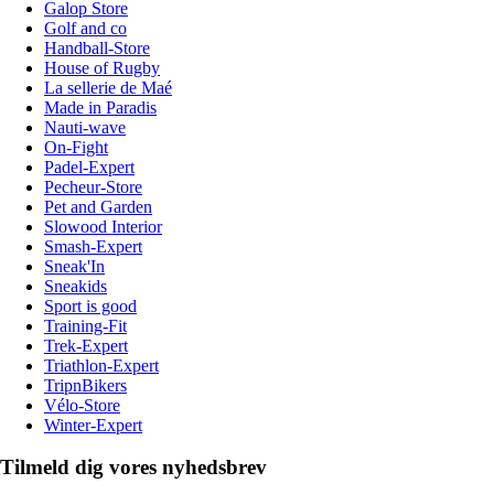
Galop Store
Golf and co
Handball-Store
House of Rugby
La sellerie de Maé
Made in Paradis
Nauti-wave
On-Fight
Padel-Expert
Pecheur-Store
Pet and Garden
Slowood Interior
Smash-Expert
Sneak'In
Sneakids
Sport is good
Training-Fit
Trek-Expert
Triathlon-Expert
TripnBikers
Vélo-Store
Winter-Expert
Tilmeld dig vores nyhedsbrev