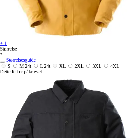
+-1
Størrelse
*
Størrelsesguide
S
M
24t
L
24t
XL
2XL
3XL
4XL
Dette felt er påkrævet