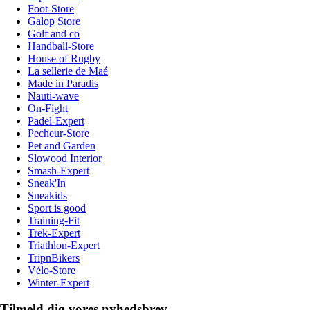
Foot-Store
Galop Store
Golf and co
Handball-Store
House of Rugby
La sellerie de Maé
Made in Paradis
Nauti-wave
On-Fight
Padel-Expert
Pecheur-Store
Pet and Garden
Slowood Interior
Smash-Expert
Sneak'In
Sneakids
Sport is good
Training-Fit
Trek-Expert
Triathlon-Expert
TripnBikers
Vélo-Store
Winter-Expert
Tilmeld dig vores nyhedsbrev