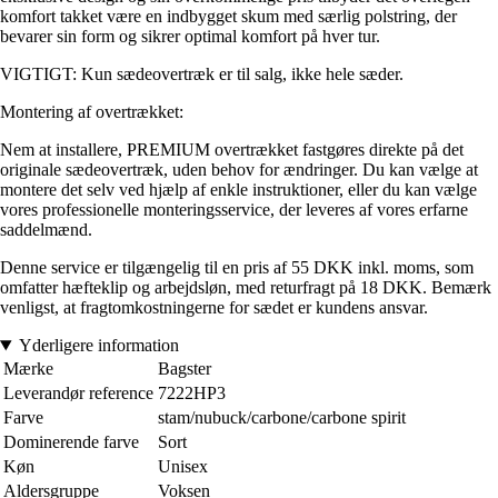
komfort takket være en indbygget skum med særlig polstring, der
bevarer sin form og sikrer optimal komfort på hver tur.
VIGTIGT: Kun sædeovertræk er til salg, ikke hele sæder.
Montering af overtrækket:
Nem at installere, PREMIUM overtrækket fastgøres direkte på det
originale sædeovertræk, uden behov for ændringer. Du kan vælge at
montere det selv ved hjælp af enkle instruktioner, eller du kan vælge
vores professionelle monteringsservice, der leveres af vores erfarne
saddelmænd.
Denne service er tilgængelig til en pris af 55 DKK inkl. moms, som
omfatter hæfteklip og arbejdsløn, med returfragt på 18 DKK. Bemærk
venligst, at fragtomkostningerne for sædet er kundens ansvar.
Yderligere information
Mærke
Bagster
Leverandør reference
7222HP3
Farve
stam/nubuck/carbone/carbone spirit
Dominerende farve
Sort
Køn
Unisex
Aldersgruppe
Voksen