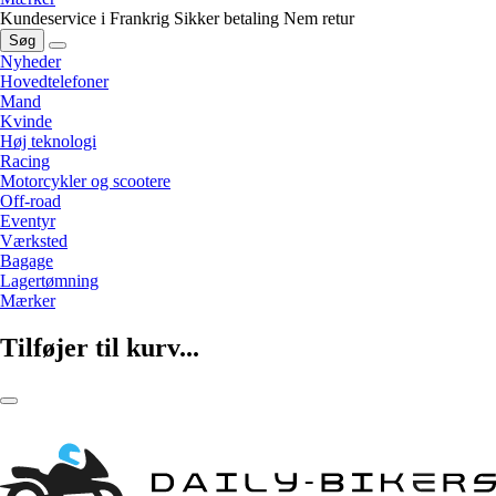
Kundeservice i Frankrig
Sikker betaling
Nem retur
Søg
Nyheder
Hovedtelefoner
Mand
Kvinde
Høj teknologi
Racing
Motorcykler og scootere
Off-road
Eventyr
Værksted
Bagage
Lagertømning
Mærker
Tilføjer til kurv...