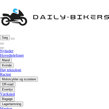
Søg
Nyheder
Hovedtelefoner
Mand
Kvinde
Høj teknologi
Racing
Motorcykler og scootere
Off-road
Eventyr
Værksted
Bagage
Lagertømning
Mærker