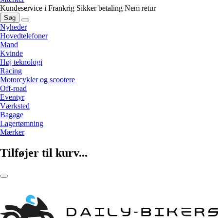
Kundeservice i Frankrig
Sikker betaling
Nem retur
Søg
Nyheder
Hovedtelefoner
Mand
Kvinde
Høj teknologi
Racing
Motorcykler og scootere
Off-road
Eventyr
Værksted
Bagage
Lagertømning
Mærker
Tilføjer til kurv...