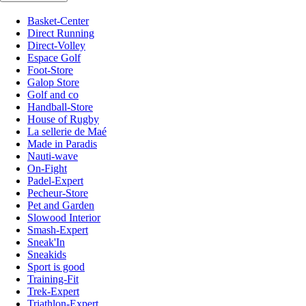
Basket-Center
Direct Running
Direct-Volley
Espace Golf
Foot-Store
Galop Store
Golf and co
Handball-Store
House of Rugby
La sellerie de Maé
Made in Paradis
Nauti-wave
On-Fight
Padel-Expert
Pecheur-Store
Pet and Garden
Slowood Interior
Smash-Expert
Sneak'In
Sneakids
Sport is good
Training-Fit
Trek-Expert
Triathlon-Expert