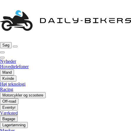
Søg
Nyheder
Hovedtelefoner
Mand
Kvinde
Høj teknologi
Racing
Motorcykler og scootere
Off-road
Eventyr
Værksted
Bagage
Lagertømning
Mærker