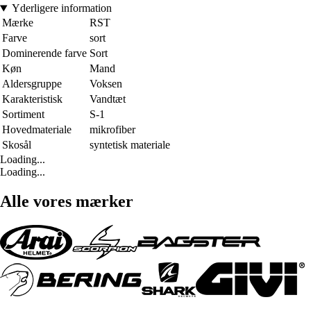
Yderligere information
Mærke
RST
Farve
sort
Dominerende farve
Sort
Køn
Mand
Aldersgruppe
Voksen
Karakteristisk
Vandtæt
Sortiment
S-1
Hovedmateriale
mikrofiber
Skosål
syntetisk materiale
Loading...
Loading...
Alle vores mærker