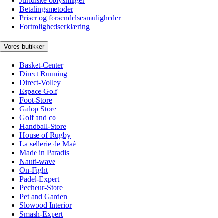
Juridiske oplysninger
Betalingsmetoder
Priser og forsendelsesmuligheder
Fortrolighedserklæring
Vores butikker
Basket-Center
Direct Running
Direct-Volley
Espace Golf
Foot-Store
Galop Store
Golf and co
Handball-Store
House of Rugby
La sellerie de Maé
Made in Paradis
Nauti-wave
On-Fight
Padel-Expert
Pecheur-Store
Pet and Garden
Slowood Interior
Smash-Expert