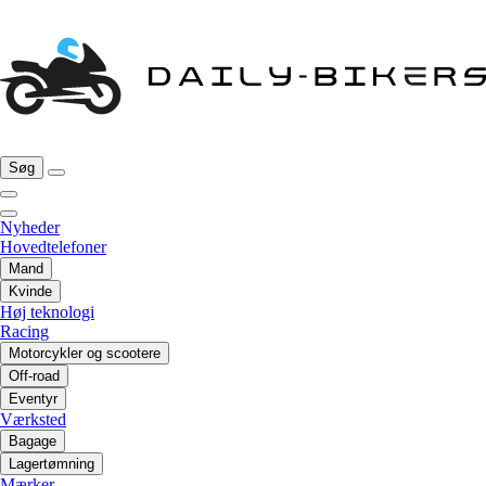
Søg
Nyheder
Hovedtelefoner
Mand
Kvinde
Høj teknologi
Racing
Motorcykler og scootere
Off-road
Eventyr
Værksted
Bagage
Lagertømning
Mærker