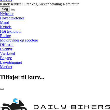
Kundeservice i Frankrig
Sikker betaling
Nem retur
Søg
Nyheder
Hovedtelefoner
Mand
Kvinde
Høj teknologi
Racing
Motorcykler og scootere
Off-road
Eventyr
Værksted
Bagage
Lagertømning
Mærker
Tilføjer til kurv...