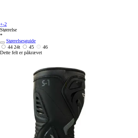
+-2
Størrelse
*
Størrelsesguide
44
24t
45
46
Dette felt er påkrævet