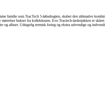
e familie som TracTech 5-løbsdragten, skaber den ultimative kombinati
e størrelser bukser fra kollektionen. Evo Tractech-læderjakken er skåre
 og albuer. Udtagelig termisk foring og ekstra udvendige og indvendi