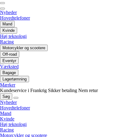
Nyheder
Hovedtelefoner
Mand
Kvinde
Høj teknologi
Racing
Motorcykler og scootere
Off-road
Eventyr
Værksted
Bagage
Lagertømning
Mærker
Kundeservice i Frankrig
Sikker betaling
Nem retur
Søg
Nyheder
Hovedtelefoner
Mand
Kvinde
Høj teknologi
Racing
Motorcykler og scootere