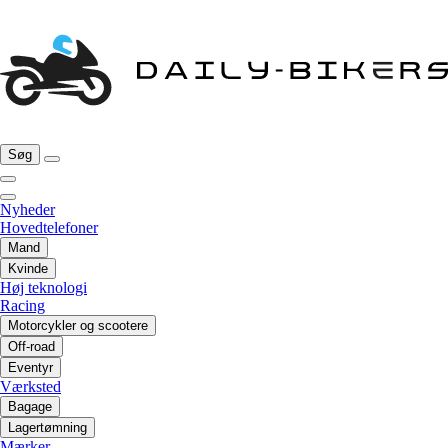
Søg
Nyheder
Hovedtelefoner
Mand
Kvinde
Høj teknologi
Racing
Motorcykler og scootere
Off-road
Eventyr
Værksted
Bagage
Lagertømning
Mærker