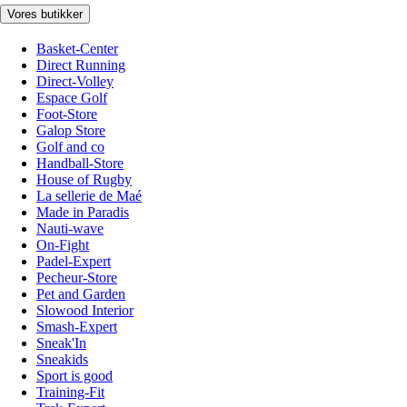
Vores butikker
Basket-Center
Direct Running
Direct-Volley
Espace Golf
Foot-Store
Galop Store
Golf and co
Handball-Store
House of Rugby
La sellerie de Maé
Made in Paradis
Nauti-wave
On-Fight
Padel-Expert
Pecheur-Store
Pet and Garden
Slowood Interior
Smash-Expert
Sneak'In
Sneakids
Sport is good
Training-Fit