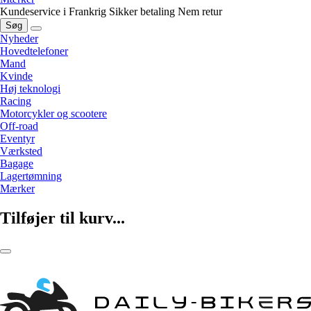
Kundeservice i Frankrig
Sikker betaling
Nem retur
Søg
Nyheder
Hovedtelefoner
Mand
Kvinde
Høj teknologi
Racing
Motorcykler og scootere
Off-road
Eventyr
Værksted
Bagage
Lagertømning
Mærker
Tilføjer til kurv...