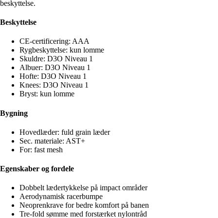
beskyttelse.
Beskyttelse
CE-certificering: AAA
Rygbeskyttelse: kun lomme
Skuldre: D3O Niveau 1
Albuer: D3O Niveau 1
Hofte: D3O Niveau 1
Knees: D3O Niveau 1
Bryst: kun lomme
Bygning
Hovedlæder: fuld grain læder
Sec. materiale: AST+
For: fast mesh
Egenskaber og fordele
Dobbelt lædertykkelse på impact områder
Aerodynamisk racerbumpe
Neoprenkrave for bedre komfort på banen
Tre-fold sømme med forstærket nylontråd