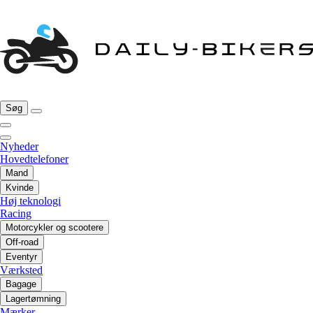
Søg
Nyheder
Hovedtelefoner
Mand
Kvinde
Høj teknologi
Racing
Motorcykler og scootere
Off-road
Eventyr
Værksted
Bagage
Lagertømning
Mærker