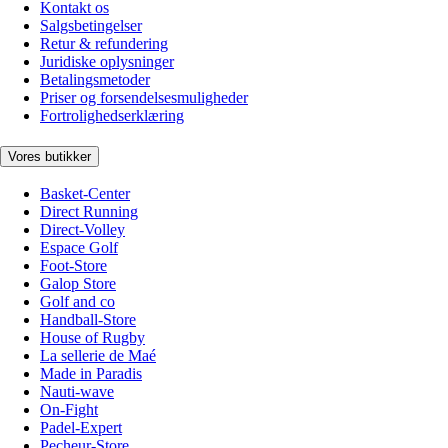
Kontakt os
Salgsbetingelser
Retur & refundering
Juridiske oplysninger
Betalingsmetoder
Priser og forsendelsesmuligheder
Fortrolighedserklæring
Vores butikker
Basket-Center
Direct Running
Direct-Volley
Espace Golf
Foot-Store
Galop Store
Golf and co
Handball-Store
House of Rugby
La sellerie de Maé
Made in Paradis
Nauti-wave
On-Fight
Padel-Expert
Pecheur-Store