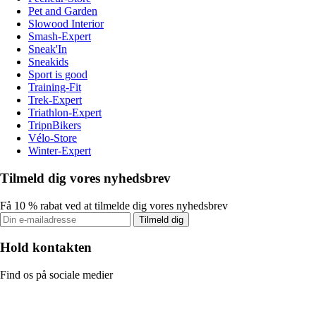
Pet and Garden
Slowood Interior
Smash-Expert
Sneak'In
Sneakids
Sport is good
Training-Fit
Trek-Expert
Triathlon-Expert
TripnBikers
Vélo-Store
Winter-Expert
Tilmeld dig vores nyhedsbrev
Få 10 % rabat ved at tilmelde dig vores nyhedsbrev
Tilmeld dig
Hold kontakten
Find os på sociale medier