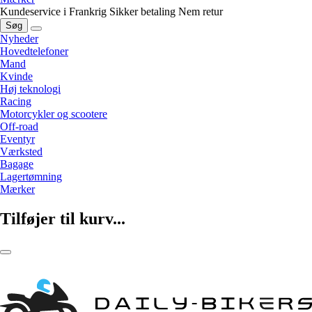
Kundeservice i Frankrig
Sikker betaling
Nem retur
Søg
Nyheder
Hovedtelefoner
Mand
Kvinde
Høj teknologi
Racing
Motorcykler og scootere
Off-road
Eventyr
Værksted
Bagage
Lagertømning
Mærker
Tilføjer til kurv...