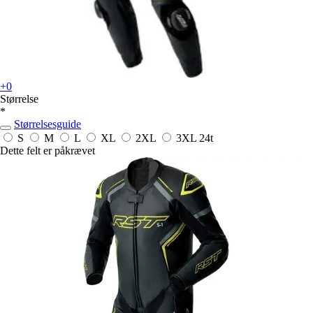
+0
Størrelse
*
Størrelsesguide
S
M
L
XL
2XL
3XL
24t
Dette felt er påkrævet