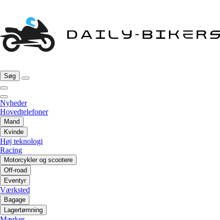
Søg
Nyheder
Hovedtelefoner
Mand
Kvinde
Høj teknologi
Racing
Motorcykler og scootere
Off-road
Eventyr
Værksted
Bagage
Lagertømning
Mærker