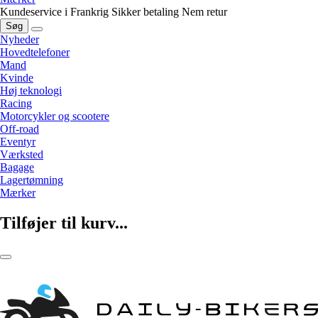
Kundeservice i Frankrig
Sikker betaling
Nem retur
Søg
Nyheder
Hovedtelefoner
Mand
Kvinde
Høj teknologi
Racing
Motorcykler og scootere
Off-road
Eventyr
Værksted
Bagage
Lagertømning
Mærker
Tilføjer til kurv...