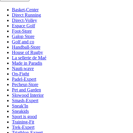
Basket-Center
Direct Running
Direct-Volley
Espace Golf
Foot-Store
Galop Store
Golf and co
Handball-Store
House of Rugby
La sellerie de Maé
Made in Paradis
Nauti-wave
On-Fight
Padel-Expert
Pecheur-Store
Pet and Garden
Slowood Interior
Smash-Expert
Sneak'In
Sneakids
Sport is good
Training-Fit
Trek-Expert
Triathlon-Expert