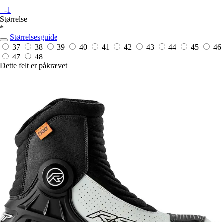
+-1
Størrelse
*
Størrelsesguide
37
38
39
40
41
42
43
44
45
46
47
48
Dette felt er påkrævet