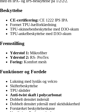
med en IPA- og IPS-beskyttelse på 1/2/2/2.
Beskyttelse
CE-certificering:
CE 1222 IPS IPA
Formet TPU-hælforklædning
TPU-skinnebenbeskyttelse med D3O-skum
TPU-ankelbeskyttelse med D3O-skum
Fremstilling
Yderstof 1:
Mikrofiber
Yderstof 2:
RS- ProTex
Foring:
Komfort mesh
Funktioner og Fordele
Lukning med lynlås og velcro
Skifterbeskyttelse
TPU-tåslider
Anti-twist skaft i polycarbonat
Dobbelt densitet indersål
Dobbelt densitet ydersål med skridsikkerhed
Forstærket beskyttelseskasse