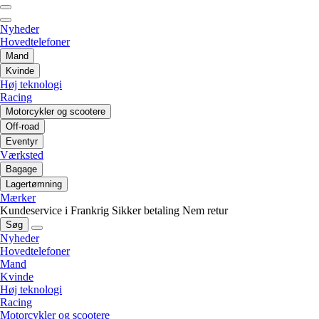
Nyheder
Hovedtelefoner
Mand
Kvinde
Høj teknologi
Racing
Motorcykler og scootere
Off-road
Eventyr
Værksted
Bagage
Lagertømning
Mærker
Kundeservice i Frankrig
Sikker betaling
Nem retur
Søg
Nyheder
Hovedtelefoner
Mand
Kvinde
Høj teknologi
Racing
Motorcykler og scootere