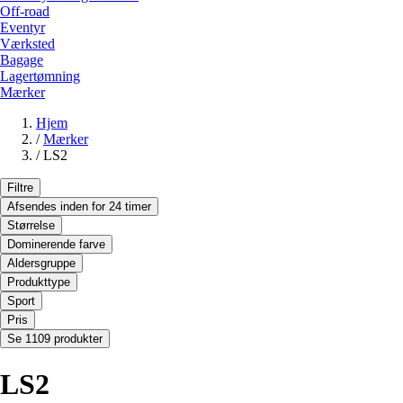
Off-road
Eventyr
Værksted
Bagage
Lagertømning
Mærker
Hjem
/
Mærker
/
LS2
Filtre
Afsendes inden for 24 timer
Størrelse
Dominerende farve
Aldersgruppe
Produkttype
Sport
Pris
Se 1109 produkter
LS2